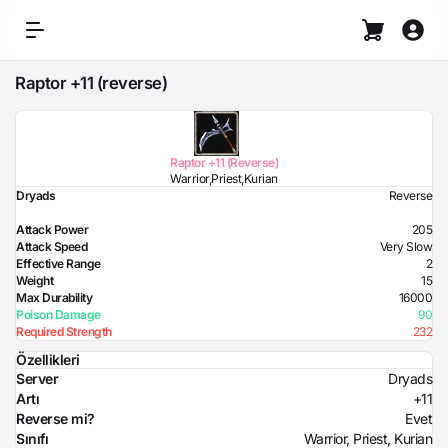
Raptor +11 (reverse)
Raptor +11 (Reverse)
Warrior,Priest,Kurian
Dryads
Reverse
Attack Power
205
Attack Speed
Very Slow
Effective Range
2
Weight
15
Max Durability
16000
Poison Damage
90
Required Strength
232
Özellikleri
Server
Dryads
Artı
+11
Reverse mi?
Evet
Sınıfı
Warrior, Priest, Kurian