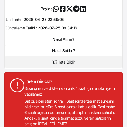
Paylaş
İlan Tarihi :
2026-04-23 22:59:05
Güncelleme Tarihi :
2026-07-25 09:34:16
Nasıl Alınır?
Nasıl Satılır?
Hata Bildir
Lütfen DİKKAT!
Siparişinizi verdikten sonra ilk 1 saat içinde iptal işlemi
yapılamaz.
Satıcı, siparişten sonra 1 Saat içinde teslimat süresini
bildirirse, bu süre 6 saat olarak kabul edilir. Teslimatın
6 saati aşması durumunda, alıcı iptal hakkına sahiptir.
Ancak, 6 saat içinde teslimat sözü veren satıcıların
satışları
İPTAL EDİLEMEZ
.