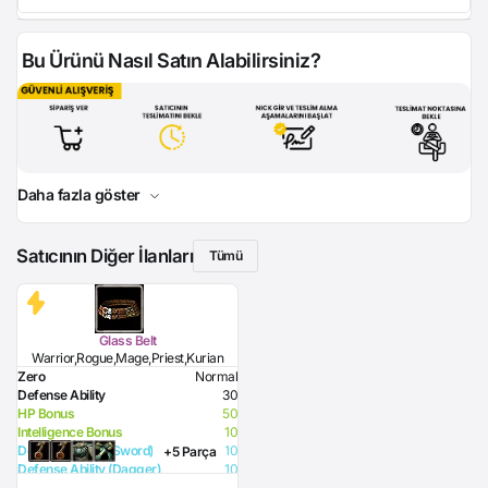
Bu Ürünü Nasıl Satın Alabilirsiniz?
Daha fazla göster
Satıcının Diğer İlanları
Tümü
Glass Belt
Warrior,Rogue,Mage,Priest,Kurian
Zero
Normal
Defense Ability
30
HP Bonus
50
Intelligence Bonus
10
Defense Ability (Sword)
10
+5 Parça
Defense Ability (Dagger)
10
Defense Ability (Spear)
10