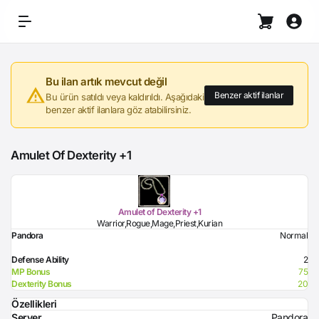
Bu ilan artık mevcut değil
Benzer aktif ilanlar
Bu ürün satıldı veya kaldırıldı. Aşağıdaki
benzer aktif ilanlara göz atabilirsiniz.
Amulet Of Dexterity +1
Amulet of Dexterity +1
Warrior,Rogue,Mage,Priest,Kurian
Pandora
Normal
Defense Ability
2
MP Bonus
75
Dexterity Bonus
20
Özellikleri
Server
Pandora