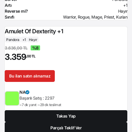
Artı
+1
Reverse mi?
Hayır
Sınıfı
Warrior, Rogue, Mage, Priest, Kurian
Amulet Of Dexterity +1
Pandora
+1
Hayır
3.636,00 TL
%8
3.359
,00 TL
Bu ilan satın alınamaz
NA
Başarılı Satış :
2297
~7 dk yanıt
~29 dk teslimat
Takas Yap
Parçalı Teklif Ver