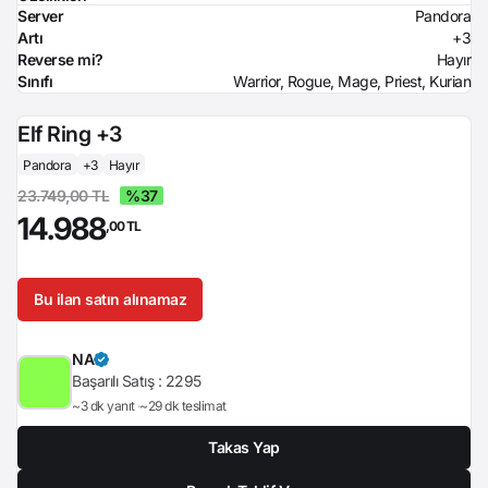
Server
Pandora
Artı
+3
Reverse mi?
Hayır
Sınıfı
Warrior, Rogue, Mage, Priest, Kurian
Elf Ring +3
Pandora
+3
Hayır
23.749,00 TL
%37
14.988
,00 TL
Bu ilan satın alınamaz
NA
Başarılı Satış :
2295
~3 dk yanıt
~29 dk teslimat
Takas Yap