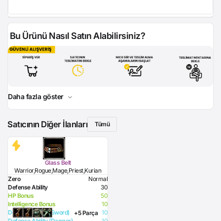
Bu Ürünü Nasıl Satın Alabilirsiniz?
Daha fazla göster
Satıcının Diğer İlanları
Tümü
Glass Belt
Warrior,Rogue,Mage,Priest,Kurian
Zero
Normal
Defense Ability
30
HP Bonus
50
Intelligence Bonus
10
Defense Ability (Sword)
10
+5 Parça
Defense Ability (Dagger)
10