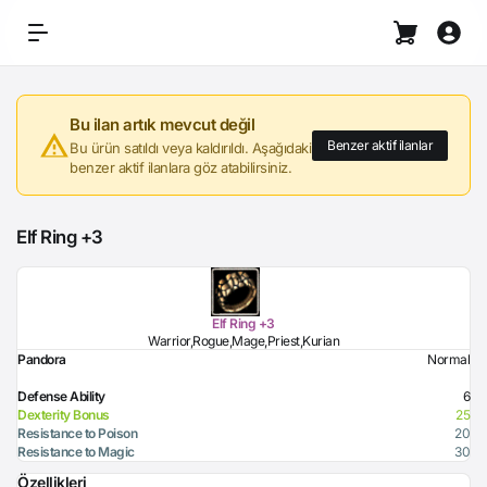
Bu ilan artık mevcut değil
Benzer aktif ilanlar
Bu ürün satıldı veya kaldırıldı. Aşağıdaki
benzer aktif ilanlara göz atabilirsiniz.
Elf Ring +3
Elf Ring +3
Warrior,Rogue,Mage,Priest,Kurian
Pandora
Normal
Defense Ability
6
Dexterity Bonus
25
Resistance to Poison
20
Resistance to Magic
30
Özellikleri