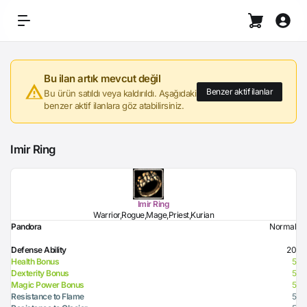
Bu ilan artık mevcut değil
Benzer aktif ilanlar
Bu ürün satıldı veya kaldırıldı. Aşağıdaki
benzer aktif ilanlara göz atabilirsiniz.
Imir Ring
Imir Ring
Warrior,Rogue,Mage,Priest,Kurian
Pandora
Normal
Defense Ability
20
Health Bonus
5
Dexterity Bonus
5
Magic Power Bonus
5
Resistance to Flame
5