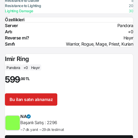
Resistance to Glacier
5
Resistance to Lighting
20
Lighting Damage
30
Özellikleri
Server
Pandora
Artı
+0
Reverse mi?
Hayır
Sınıfı
Warrior, Rogue, Mage, Priest, Kurian
Imir Ring
Pandora
+0
Hayır
599
,00 TL
Bu ilan satın alınamaz
NA
Başarılı Satış :
2296
~7 dk yanıt
~29 dk teslimat