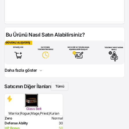
Bu Ürünü Nasıl Satın Alabilirsiniz?
Daha fazla göster
Satıcının Diğer İlanları
Tümü
Glass Belt
Warrior,Rogue,Mage,Priest,Kurian
Zero
Normal
Defense Ability
30
HP Bonus
50