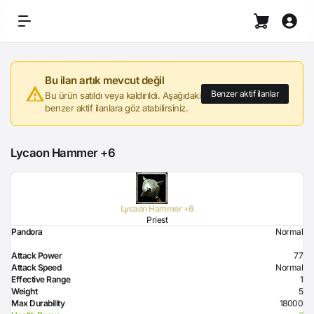
Bu ilan artık mevcut değil
Benzer aktif ilanlar
Bu ürün satıldı veya kaldırıldı. Aşağıdaki
benzer aktif ilanlara göz atabilirsiniz.
Lycaon Hammer +6
Lycaon Hammer +6
Priest
Pandora
Normal
Attack Power
77
Attack Speed
Normal
Effective Range
1
Weight
5
Max Durability
18000