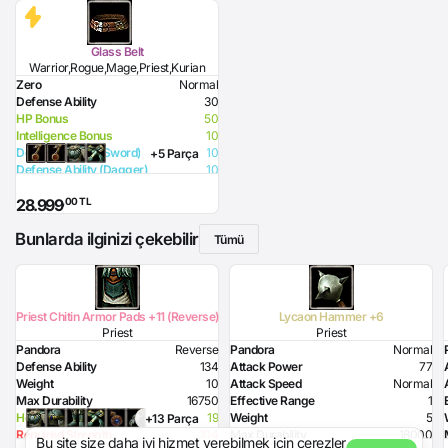
Glass Belt
Warrior,Rogue,Mage,Priest,Kurian
Zero
Normal
Defense Ability
30
HP Bonus
50
Intelligence Bonus
10
Defense Ability (Sword)
10
+5 Parça
Defense Ability (Dagger)
10
Defense Ability (Spear)
10
,00 TL
28.999
Defense Ability (Club)
10
Defense Ability (Arrow)
10
Bunlarda ilginizi çekebilir
Defense Ability (Axe)
10
Tümü
Priest Chitin Armor Pads +11 (Reverse)
Lycaon Hammer +6
Priest
Priest
Pandora
Reverse
Pandora
Normal
Defense Ability
134
Attack Power
77
Weight
10
Attack Speed
Normal
Max Durability
16750
Effective Range
1
Health Bonus
19
Weight
5
+13 Parça
Required Strength
104
Max Durability
18000
Bu site size daha iyi hizmet verebilmek için çerezler