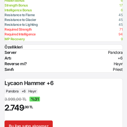
Health Bonus
6
Strength Bonus
17
Intelligence Bonus
6
Resistance to Flame
45
Resistance to Glacier
45
Resistance to Lighting
45
Required Strength
71
Required Intelligence
94
MP Recovery
9
Özellikleri
Server
Pandora
Artı
+6
Reverse mi?
Hayır
Sınıfı
Priest
Lycaon Hammer +6
Pandora
+6
Hayır
3.999,00 TL
%31
2.749
,00 TL
Bu ilan satın alınamaz