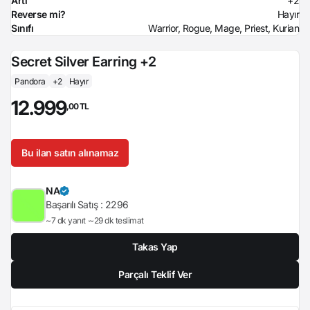
Artı
+2
Reverse mi?
Hayır
Sınıfı
Warrior, Rogue, Mage, Priest, Kurian
Secret Silver Earring +2
Pandora
+2
Hayır
12.999
,00 TL
Bu ilan satın alınamaz
NA
Başarılı Satış :
2296
~7 dk yanıt
~29 dk teslimat
Takas Yap
Parçalı Teklif Ver