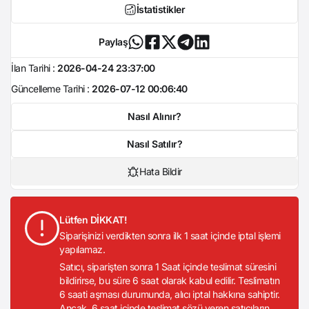
İstatistikler
Paylaş
İlan Tarihi :
2026-04-24 23:37:00
Güncelleme Tarihi :
2026-07-12 00:06:40
Nasıl Alınır?
Nasıl Satılır?
Hata Bildir
Lütfen DİKKAT!
Siparişinizi verdikten sonra ilk 1 saat içinde iptal işlemi
yapılamaz.
Satıcı, siparişten sonra 1 Saat içinde teslimat süresini
bildirirse, bu süre 6 saat olarak kabul edilir. Teslimatın
6 saati aşması durumunda, alıcı iptal hakkına sahiptir.
Ancak, 6 saat içinde teslimat sözü veren satıcıların