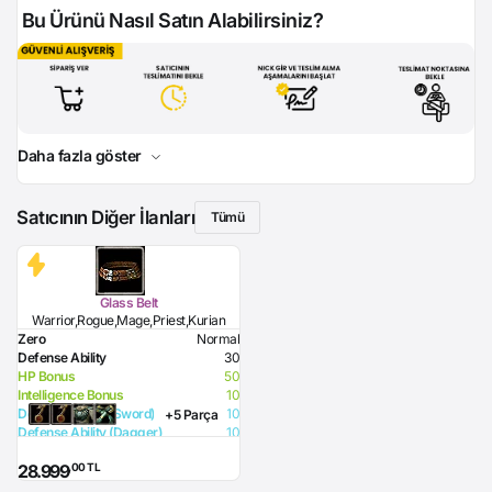
Bu Ürünü Nasıl Satın Alabilirsiniz?
Daha fazla göster
Satıcının Diğer İlanları
Tümü
Glass Belt
Warrior,Rogue,Mage,Priest,Kurian
Zero
Normal
Defense Ability
30
HP Bonus
50
Intelligence Bonus
10
Defense Ability (Sword)
10
+5 Parça
Defense Ability (Dagger)
10
Defense Ability (Spear)
10
,00 TL
28.999
Defense Ability (Club)
10
Defense Ability (Arrow)
10