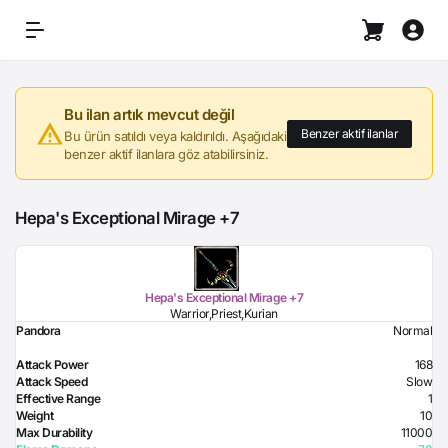
Bu ilan artık mevcut değil
Benzer aktif ilanlar
Bu ürün satıldı veya kaldırıldı. Aşağıdaki
benzer aktif ilanlara göz atabilirsiniz.
Hepa's Exceptional Mirage +7
Hepa's Exceptional Mirage +7
Warrior,Priest,Kurian
Pandora
Normal
Attack Power
168
Attack Speed
Slow
Effective Range
1
Weight
10
Max Durability
11000