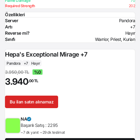
Flame Damage
70
Required Strength
202
Özellikleri
Server
Pandora
Artı
+7
Reverse mi?
Hayır
Sınıfı
Warrior, Priest, Kurian
Hepa's Exceptional Mirage +7
Pandora
+7
Hayır
3.950,00 TL
%0
3.940
,00 TL
Bu ilan satın alınamaz
NA
Başarılı Satış :
2295
~7 dk yanıt
~29 dk teslimat