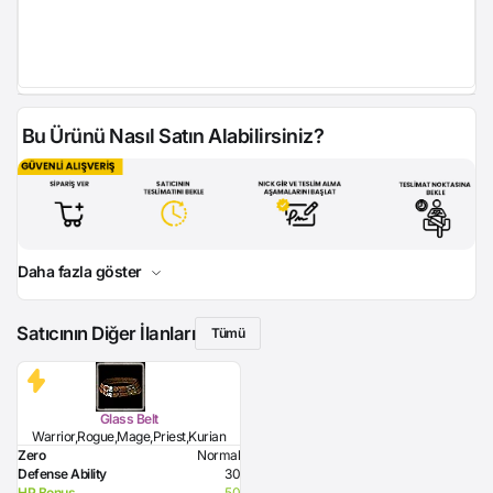
Bu Ürünü Nasıl Satın Alabilirsiniz?
Daha fazla göster
Satıcının Diğer İlanları
Tümü
Glass Belt
Warrior,Rogue,Mage,Priest,Kurian
Zero
Normal
Defense Ability
30
HP Bonus
50