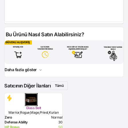
Bu Ürünü Nasıl Satın Alabilirsiniz?
Daha fazla göster
Satıcının Diğer İlanları
Tümü
Glass Belt
Warrior,Rogue,Mage,Priest,Kurian
Zero
Normal
Defense Ability
30
HP Bonus
50