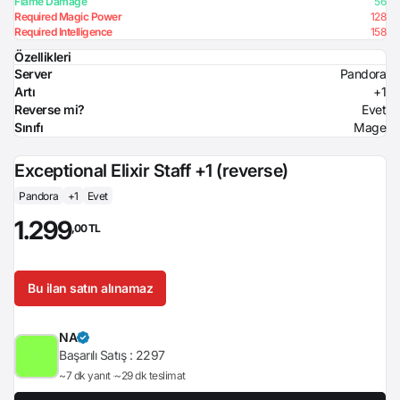
Flame Damage
56
Required Magic Power
128
Required Intelligence
158
Özellikleri
Server
Pandora
Artı
+1
Reverse mi?
Evet
Sınıfı
Mage
Exceptional Elixir Staff +1 (reverse)
Pandora
+1
Evet
1.299
,00 TL
Bu ilan satın alınamaz
NA
Başarılı Satış :
2297
~7 dk yanıt
~29 dk teslimat