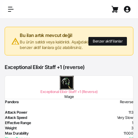
Bu ilan artık mevcut değil
Benzer aktif ilanlar
Bu ürün satıldı veya kaldırıldı. Aşağıdaki
benzer aktif ilanlara göz atabilirsiniz.
Exceptional Elixir Staff +1 (reverse)
Exceptional Elixir Staff +1 (Reverse)
Mage
Pandora
Reverse
Attack Power
113
Attack Speed
Very Slow
Effective Range
1
Weight
3
Max Durability
11000