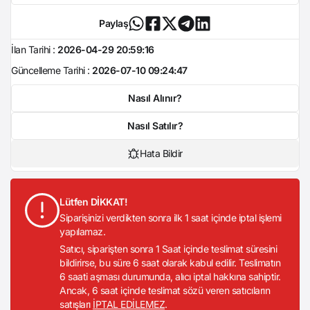
Paylaş
İlan Tarihi :
2026-04-29 20:59:16
Güncelleme Tarihi :
2026-07-10 09:24:47
Nasıl Alınır?
Nasıl Satılır?
Hata Bildir
Lütfen DİKKAT!
Siparişinizi verdikten sonra ilk 1 saat içinde iptal işlemi
yapılamaz.
Satıcı, siparişten sonra 1 Saat içinde teslimat süresini
bildirirse, bu süre 6 saat olarak kabul edilir. Teslimatın
6 saati aşması durumunda, alıcı iptal hakkına sahiptir.
Ancak, 6 saat içinde teslimat sözü veren satıcıların
satışları
İPTAL EDİLEMEZ
.