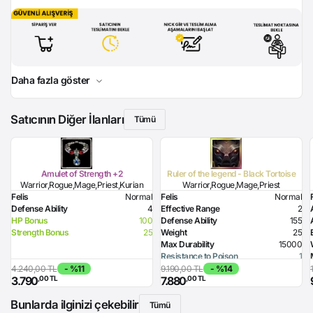
Daha fazla göster
Satıcının Diğer İlanları
Tümü
Amulet of Strength +2
Ruler of the legend - Black Tortoise
Warrior,Rogue,Mage,Priest,Kurian
Warrior,Rogue,Mage,Priest
Felis
Normal
Felis
Normal
Defense Ability
4
Effective Range
2
HP Bonus
100
Defense Ability
155
Strength Bonus
25
Weight
25
Max Durability
15000
Resistance to Poison
1
Resistance to Flame
1
4.240,00 TL
- %11
9.190,00 TL
- %14
,00 TL
,00 TL
3.790
7.880
Resistance to Glacier
1
Resistance to Lighting
1
Bunlarda ilginizi çekebilir
Resistance to Magic
1
Tümü