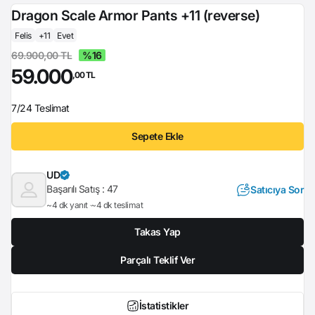
Dragon Scale Armor Pants +11 (reverse)
Felis
+11
Evet
69.900,00 TL
%16
59.000
,00 TL
7/24 Teslimat
Sepete Ekle
UD
Başarılı Satış :
47
Satıcıya Sor
~4 dk yanıt
~4 dk teslimat
Takas Yap
Parçalı Teklif Ver
İstatistikler