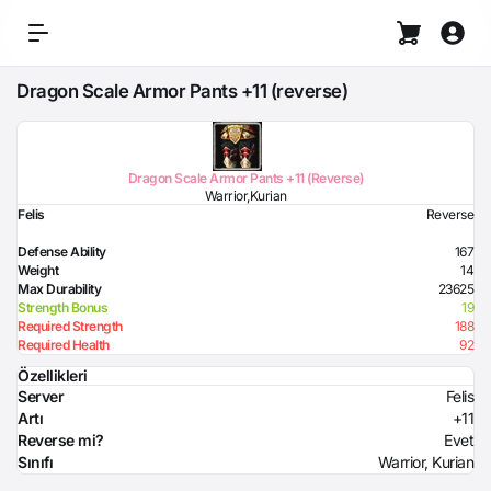
Dragon Scale Armor Pants +11 (reverse)
Dragon Scale Armor Pants +11 (Reverse)
Warrior,Kurian
Felis
Reverse
Defense Ability
167
Weight
14
Max Durability
23625
Strength Bonus
19
Required Strength
188
Required Health
92
Özellikleri
Server
Felis
Artı
+11
Reverse mi?
Evet
Sınıfı
Warrior, Kurian