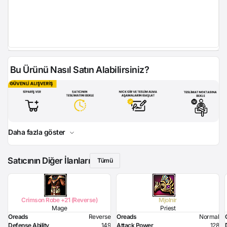
Bu Ürünü Nasıl Satın Alabilirsiniz?
Daha fazla göster
Satıcının Diğer İlanları
Tümü
Crimson Robe +21 (Reverse)
Mjolnir
Mage
Priest
Oreads
Reverse
Oreads
Normal
Defense Ability
149
Attack Power
128