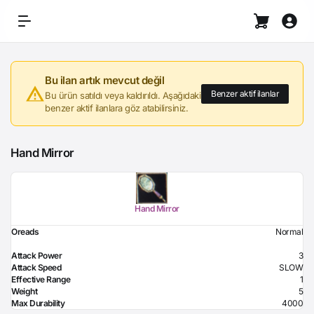
Bu ilan artık mevcut değil
Benzer aktif ilanlar
Bu ürün satıldı veya kaldırıldı. Aşağıdaki
benzer aktif ilanlara göz atabilirsiniz.
Hand Mirror
Hand Mirror
Oreads
Normal
Attack Power
3
Attack Speed
SLOW
Effective Range
1
Weight
5
Max Durability
4000