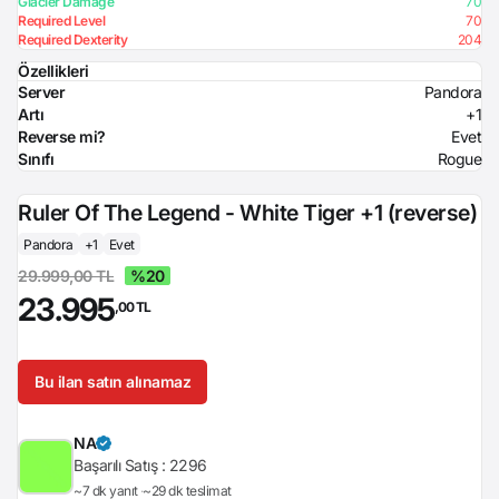
Glacier Damage
70
Required Level
70
Required Dexterity
204
Özellikleri
Server
Pandora
Artı
+1
Reverse mi?
Evet
Sınıfı
Rogue
Ruler Of The Legend - White Tiger +1 (reverse)
Pandora
+1
Evet
29.999,00 TL
%20
23.995
,00 TL
Bu ilan satın alınamaz
NA
Başarılı Satış :
2296
~7 dk yanıt
~29 dk teslimat