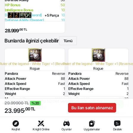
HP Bonus
50
Intelligence Bonus
10
Defense Ability (Sword)
10
+5 Parça
Defense Ability (Dagger)
10
Defense Ability (Spear)
10
,00 TL
28.999
Defense Ability (Club)
10
Defense Ability (Arrow)
10
Bunlarda ilginizi çekebilir
Defense Ability (Axe)
10
Tümü
Ruler of the legend - White Tiger +1 (Reverse)
Ruler of the legend - White Tiger +1 (Reverse
Rogue
Rogue
Pandora
Reverse
Pandora
Reverse
Attack Power
88
Attack Power
88
Attack Speed
Fast
Attack Speed
Fast
Effective Range
1
Effective Range
1
Weight
2
Weight
2
Max Durability
16000
Max Durability
16000
Bu site size daha iyi hizmet verebilmek için çerezler
29.99900 TL
%20
Glacier Damage
70
Glacier Damage
70
17.999,00 TL
- %11
24.499,00 TL
- %2
Anladım
kullanır.
Ayrıntılı Bilgi
Bu ilan satın alınamaz
,00 TL
,00 TL
,00 TL
15.995
23.999
Required Level
70
Required Level
70
23.995
Required Dexterity
204
Required Dexterity
204
Keşfet
Knight Online
Oyunlar
Uygulamalar
Destek