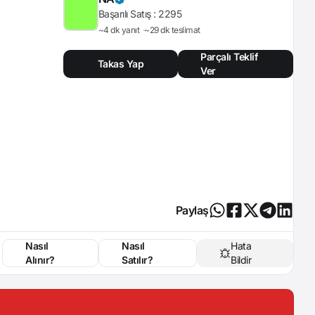
Başarılı Satış :
2295
~4 dk yanıt
~29 dk teslimat
Parçalı Teklif
Takas Yap
Ver
Paylaş
Nasıl
Nasıl
Hata
Alınır?
Satılır?
Bildir