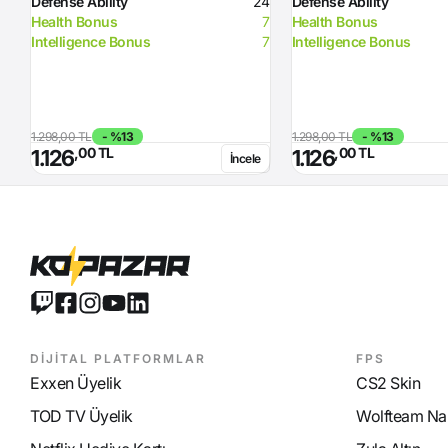
Defense Ability
24
Defense Ability
Health Bonus
7
Health Bonus
Intelligence Bonus
7
Intelligence Bonus
1.298,00 TL
- %13
1.298,00 TL
- %13
,00 TL
,00 TL
1.126
1.126
İncele
DİJİTAL PLATFORMLAR
FPS
Exxen Üyelik
CS2 Skin
TOD TV Üyelik
Wolfteam Nak