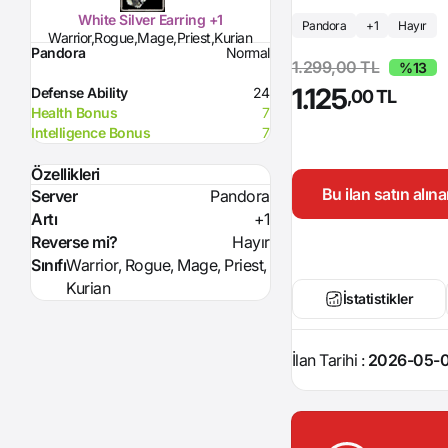
White Silver Earring +1
Pandora
+1
Hayır
Warrior,Rogue,Mage,Priest,Kurian
Pandora
Normal
1.299,00 TL
%13
1.125
Defense Ability
24
,00 TL
Health Bonus
7
Intelligence Bonus
7
Özellikleri
Bu ilan satın alı
Server
Pandora
Artı
+1
Reverse mi?
Hayır
Sınıfı
Warrior, Rogue, Mage, Priest,
Kurian
İstatistikler
İlan Tarihi :
2026-05-0