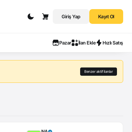
Giriş Yap
Kayıt Ol
Pazar
İlan Ekle
Hızlı Satış
Benzer aktif ilanlar
NA