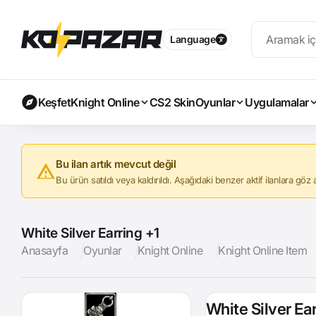
Language
Keşfet
Knight Online
CS2 Skin
Oyunlar
Uygulamalar
Bu ilan artık mevcut değil
Bu ürün satıldı veya kaldırıldı. Aşağıdaki benzer aktif ilanlara göz at
White Silver Earring +1
Anasayfa
Oyunlar
Knight Online
Knight Online Item
White Silver Ear