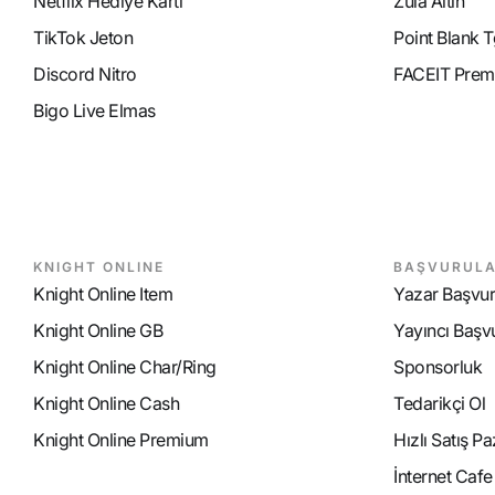
Netflix Hediye Kartı
Zula Altın
TikTok Jeton
Point Blank T
Discord Nitro
FACEIT Prem
Bigo Live Elmas
KNIGHT ONLINE
BAŞVURUL
Knight Online Item
Yazar Başvu
Knight Online GB
Yayıncı Başv
Knight Online Char/Ring
Sponsorluk
Knight Online Cash
Tedarikçi Ol
Knight Online Premium
Hızlı Satış P
İnternet Caf