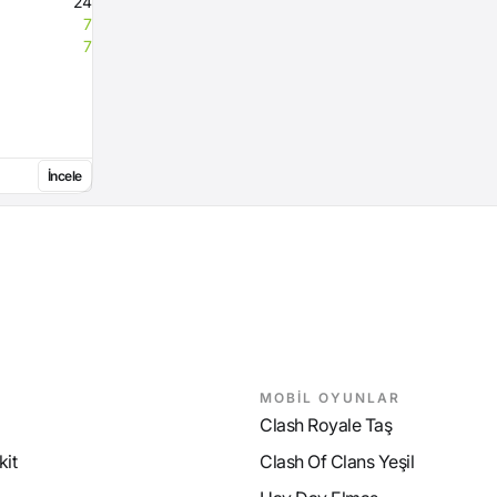
24
7
7
İncele
MOBİL OYUNLAR
Clash Royale Taş
it
Clash Of Clans Yeşil