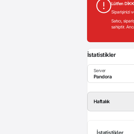
Lütfen DİK
Siparişinizi 
Satıcı, sipar
sahiptir. Anc
İstatistikler
Haftalık
İstatistikler