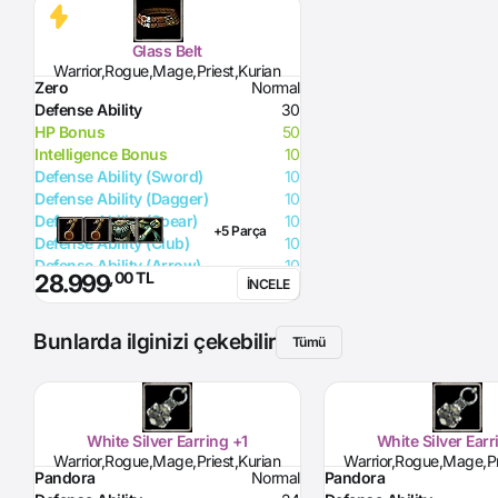
Glass Belt
Warrior,Rogue,Mage,Priest,Kurian
Zero
Normal
Defense Ability
30
HP Bonus
50
Intelligence Bonus
10
Defense Ability (Sword)
10
Defense Ability (Dagger)
10
Defense Ability (Spear)
10
+5 Parça
Defense Ability (Club)
10
Defense Ability (Arrow)
10
,00 TL
28.999
İNCELE
Defense Ability (Axe)
10
Bunlarda ilginizi çekebilir
Tümü
White Silver Earring +1
White Silver Earr
Warrior,Rogue,Mage,Priest,Kurian
Warrior,Rogue,Mage,Pr
Pandora
Normal
Pandora