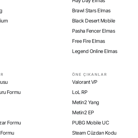
Hay Day Elmas
g
Brawl Stars Elmas
ium
Black Desert Mobile
Pasha Fencer Elmas
Free Fire Elmas
Legend Online Elmas
AR
ÖNE ÇIKANLAR
rusu
Valorant VP
uru Formu
LoL RP
Metin2 Yang
Metin2 EP
azar Formu
PUBG Mobile UC
e Formu
Steam Cüzdan Kodu