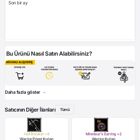
Son bir ay
Bu Ürünü Nasıl Satın Alabilirsiniz?
Daha fazla göster
Satıcının Diğer İlanları
Tümü
Hell Breaker +8
Minotaur's Earring +2
Warrior,Priest,Kurian
Warrior,Kurian