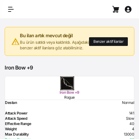
Bu ilan artık mevcut değil
Benzer aktif ilanlar
Bu ürün satıldı veya kaldırıldı. Aşağıdaki
benzer aktif ilanlara göz atabilirsiniz.
Iron Bow +9
Iron Bow +9
Rogue
Destan
Normal
Attack Power
141
Attack Speed
Slow
Effective Range
40
Weight
4
Max Durability
13000