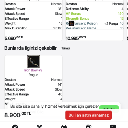
Destan
Normal
Destan
Normal
Attack Power
181
Defense Ability
4
Attack Speed
Slow
HP Bonus
140
Effective Range
1
Strength Bonus
13
Weight
16
Resistance to Poison
10
+2 Parça
Max Durability
18500
Resistance to Flame
15
Intelligence Bonus
20
Resistance to Glacier
15
,00 TL
,00 TL
5.690
10.995
Flame Damage
155
Resistance to Lighting
15
Required Strength
178
Bunlarda ilginizi çekebilir
Tümü
Iron Bow +9
Rogue
Destan
Normal
Attack Power
141
Attack Speed
Slow
Effective Range
40
Weight
4
Max Durability
13000
Bu site size daha iyi hizmet verebilmek için çerezler
Poison Damage
90
Anladım
kullanır.
Ayrıntılı Bilgi
,00 TL
,00 TL
8.000
Required Dexterity
172
8.900
Bu ilan satın alınamaz