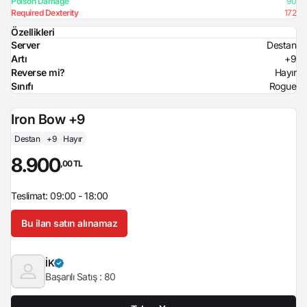
Poison Damage
90
Required Dexterity
172
Özellikleri
Server
Destan
Artı
+9
Reverse mi?
Hayır
Sınıfı
Rogue
Iron Bow +9
Destan
+9
Hayır
8.900
,00 TL
Teslimat: 09:00 - 18:00
Bu ilan satın alınamaz
İK
Başarılı Satış :
80