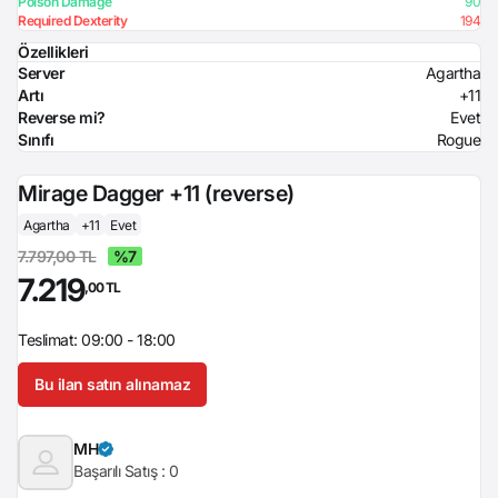
Poison Damage
90
Required Dexterity
194
Özellikleri
Server
Agartha
Artı
+11
Reverse mi?
Evet
Sınıfı
Rogue
Mirage Dagger +11 (reverse)
Agartha
+11
Evet
7.797,00 TL
%7
7.219
,00 TL
Teslimat: 09:00 - 18:00
Bu ilan satın alınamaz
MH
Başarılı Satış :
0