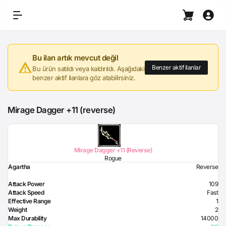
Bu ilan artık mevcut değil
Benzer aktif ilanlar
Bu ürün satıldı veya kaldırıldı. Aşağıdaki
benzer aktif ilanlara göz atabilirsiniz.
Mirage Dagger +11 (reverse)
Mirage Dagger +11 (Reverse)
Rogue
Agartha
Reverse
Attack Power
109
Attack Speed
Fast
Effective Range
1
Weight
2
Max Durability
14000