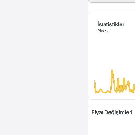
İstatistikler
Piyasa
Fiyat Değişimleri