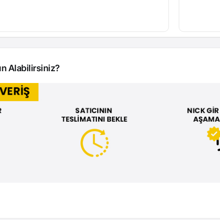
n Alabilirsiniz?