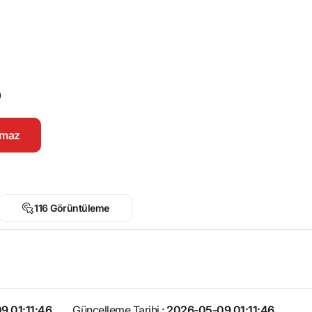
0
namaz
116 Görüntüleme
9 01:11:46
Güncelleme Tarihi :
2026-05-09 01:11:46