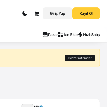
Giriş Yap
Kayıt Ol
Pazar
İlan Ekle
Hızlı Satış
Benzer aktif ilanlar
MK