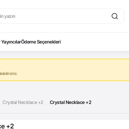
Yayıncılar
Ödeme Seçenekleri
abilirsiniz.
Crystal Necklace +2
Crystal Necklace +2
ce +2