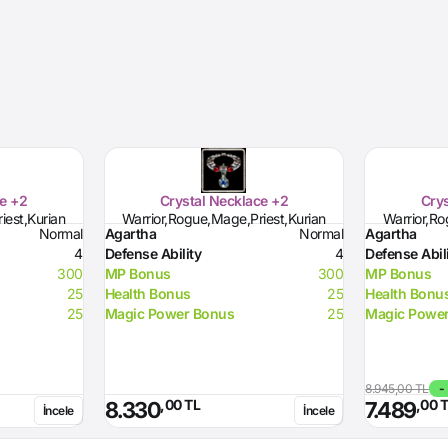
ce +2
Crystal Necklace +2
Crys
iest,Kurian
Warrior,Rogue,Mage,Priest,Kurian
Warrior,Ro
Normal
Agartha
Normal
Agartha
4
Defense Ability
4
Defense Abil
300
MP Bonus
300
MP Bonus
25
Health Bonus
25
Health Bonu
25
Magic Power Bonus
25
Magic Powe
8.945,00 TL
-
,00 TL
,00 
8.330
7.489
İncele
İncele