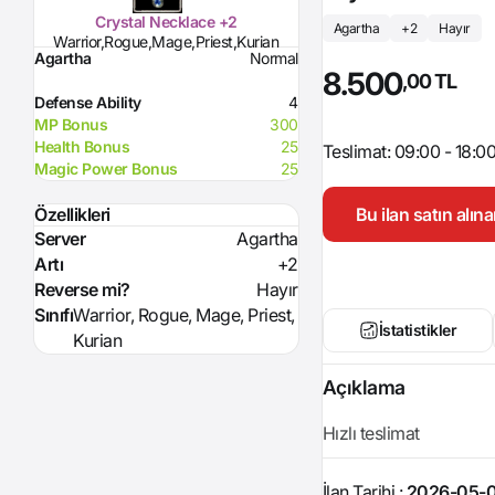
Crystal Necklace +2
Agartha
+2
Hayır
Warrior,Rogue,Mage,Priest,Kurian
Agartha
Normal
8.500
,00 TL
Defense Ability
4
MP Bonus
300
Health Bonus
25
Teslimat: 09:00 - 18:0
Magic Power Bonus
25
Bu ilan satın alı
Özellikleri
Server
Agartha
Artı
+2
Reverse mi?
Hayır
Sınıfı
Warrior, Rogue, Mage, Priest,
İstatistikler
Kurian
Açıklama
Hızlı teslimat
İlan Tarihi :
2026-05-0