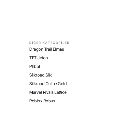
DİĞER KATEGORİLER
Dragon Trail Elmas
TFT Jeton
Phbot
Silkroad Silk
Silkroad Online Gold
Marvel Rivals Lattice
Roblox Robux