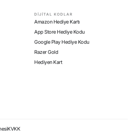
DİJİTAL KODLAR
Amazon Hediye Kartı
App Store Hediye Kodu
Google Play Hediye Kodu
Razer Gold
Hediyen Kart
mesi
KVKK