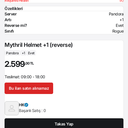
Required Health
90
Özellikleri
Server
Pandora
Artı
+1
Reverse mi?
Evet
Sınıfı
Rogue
Mythril Helmet +1 (reverse)
Pandora
+1
Evet
2.599
,00 TL
Teslimat: 09:00 - 18:00
Bu ilan satın alınamaz
HK
Başarılı Satış :
0
Takas Yap