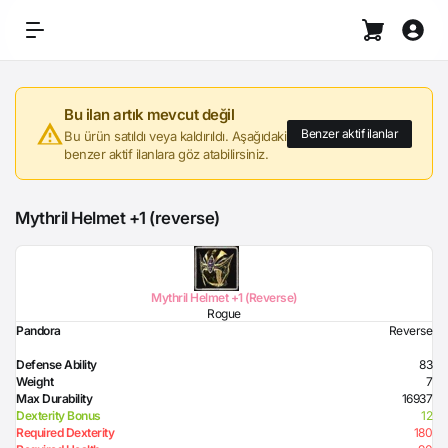
Bu ilan artık mevcut değil
Benzer aktif ilanlar
Bu ürün satıldı veya kaldırıldı. Aşağıdaki
benzer aktif ilanlara göz atabilirsiniz.
Mythril Helmet +1 (reverse)
Mythril Helmet +1 (Reverse)
Rogue
Pandora
Reverse
Defense Ability
83
Weight
7
Max Durability
16937
Dexterity Bonus
12
Required Dexterity
180