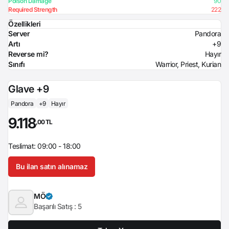
Poison Damage
90
Required Strength
222
Özellikleri
Server
Pandora
Artı
+9
Reverse mi?
Hayır
Sınıfı
Warrior, Priest, Kurian
Glave +9
Pandora
+9
Hayır
9.118
,00 TL
Teslimat: 09:00 - 18:00
Bu ilan satın alınamaz
MÖ
Başarılı Satış :
5