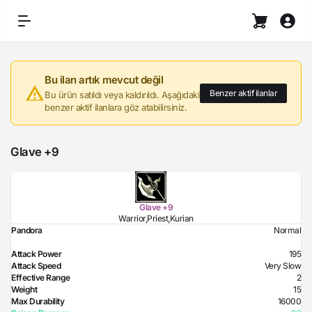
Bu ilan artık mevcut değil
Benzer aktif ilanlar
Bu ürün satıldı veya kaldırıldı. Aşağıdaki
benzer aktif ilanlara göz atabilirsiniz.
Glave +9
Glave +9
Warrior,Priest,Kurian
Pandora
Normal
Attack Power
195
Attack Speed
Very Slow
Effective Range
2
Weight
15
Max Durability
16000