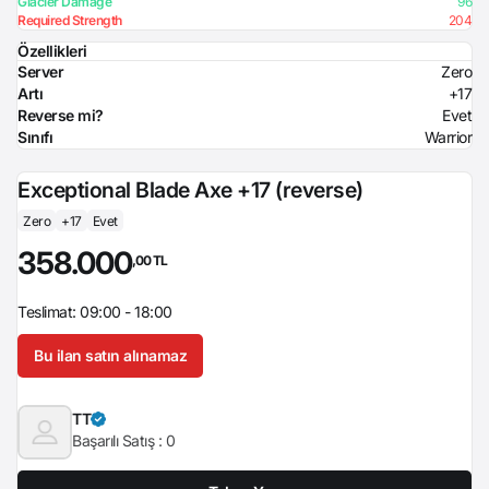
Glacier Damage
96
Required Strength
204
Özellikleri
Server
Zero
Artı
+17
Reverse mi?
Evet
Sınıfı
Warrior
Exceptional Blade Axe +17 (reverse)
Zero
+17
Evet
358.000
,00 TL
Teslimat: 09:00 - 18:00
Bu ilan satın alınamaz
TT
Başarılı Satış :
0