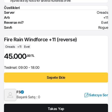
injured like by Nova for several hundreds of life
Özellikleri
Server
Oreads
Artı
+11
Reverse mi?
Evet
Sınıfı
Rogue
Fire Rain Windforce +11 (reverse)
Oreads
+11
Evet
45.000
,00 TL
Teslimat: 09:00 - 18:00
Sepete Ekle
FS
Satıcıya Sor
Başarılı Satış :
0
Takas Yap