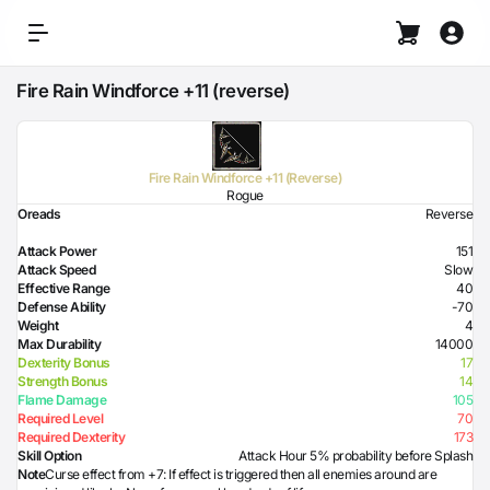
Fire Rain Windforce +11 (reverse)
Fire Rain Windforce +11 (Reverse)
Rogue
Oreads
Reverse
Attack Power
151
Attack Speed
Slow
Effective Range
40
Defense Ability
-70
Weight
4
Max Durability
14000
Dexterity Bonus
17
Strength Bonus
14
Flame Damage
105
Required Level
70
Required Dexterity
173
Skill Option
Attack Hour 5% probability before Splash
Note
Curse effect from +7: If effect is triggered then all enemies around are