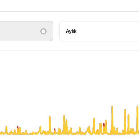
Aylık