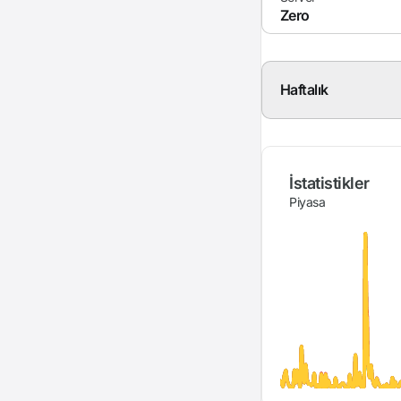
Haftalık
İstatistikler
Piyasa