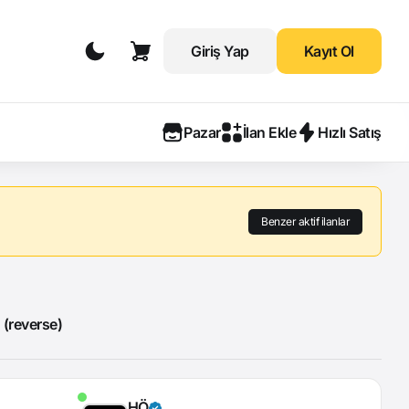
Giriş Yap
Kayıt Ol
Pazar
İlan Ekle
Hızlı Satış
Benzer aktif ilanlar
 (reverse)
HÖ