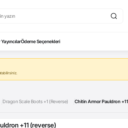
Yayıncılar
Ödeme Seçenekleri
abilirsiniz.
Dragon Scale Boots +1 (Reverse)
Chitin Armor Pauldron +11
uldron +11 (reverse)