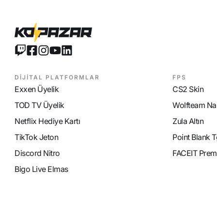
DİJİTAL PLATFORMLAR
FPS
Exxen Üyelik
CS2 Skin
TOD TV Üyelik
Wolfteam Nak
Netflix Hediye Kartı
Zula Altın
TikTok Jeton
Point Blank T
Discord Nitro
FACEIT Prem
Bigo Live Elmas