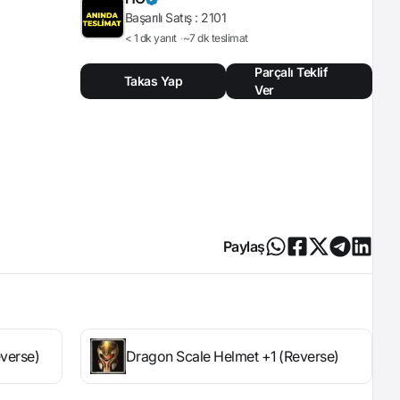
Başarılı Satış :
2101
< 1 dk yanıt
~7 dk teslimat
Parçalı Teklif
Takas Yap
Ver
Paylaş
everse)
Dragon Scale Helmet +1 (Reverse)