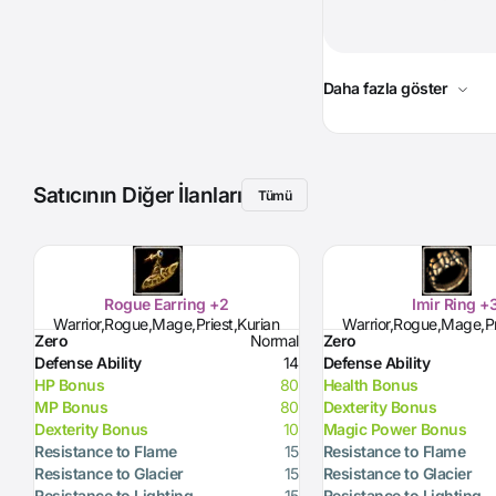
Daha fazla göster
Satıcının Diğer İlanları
Tümü
Rogue Earring +2
Imir Ring +
Warrior,Rogue,Mage,Priest,Kurian
Warrior,Rogue,Mage,Pr
Zero
Normal
Zero
Defense Ability
14
Defense Ability
HP Bonus
80
Health Bonus
MP Bonus
80
Dexterity Bonus
Dexterity Bonus
10
Magic Power Bonus
Resistance to Flame
15
Resistance to Flame
Resistance to Glacier
15
Resistance to Glacier
Resistance to Lighting
15
Resistance to Lighting