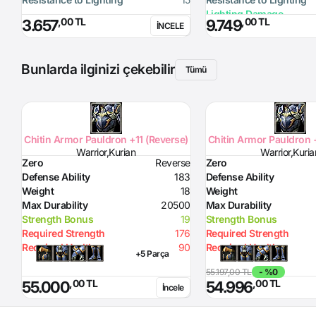
Lighting Damage
,00 TL
,00 TL
3.657
9.749
İNCELE
Bunlarda ilginizi çekebilir
Tümü
Chitin Armor Pauldron +11 (Reverse)
Chitin Armor Pauldron +
Warrior,Kurian
Warrior,Kuria
Zero
Reverse
Zero
Defense Ability
183
Defense Ability
Weight
18
Weight
Max Durability
20500
Max Durability
Strength Bonus
19
Strength Bonus
Required Strength
176
Required Strength
Required Health
90
Required Health
+5 Parça
55.197,00 TL
- %0
,00 TL
,00 TL
55.000
54.996
İncele