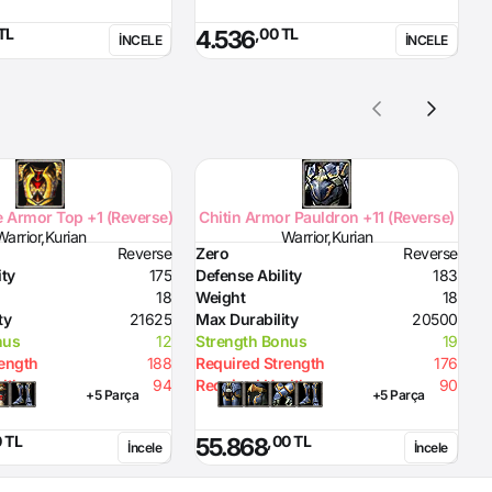
TL
,00 TL
4.536
İNCELE
İNCELE
 Armor Top +1 (Reverse)
Chitin Armor Pauldron +11 (Reverse)
Warrior,Kurian
Warrior,Kurian
Reverse
Zero
Reverse
Z
ity
175
Defense Ability
183
H
18
Weight
18
S
ty
21625
Max Durability
20500
D
nus
12
Strength Bonus
19
D
rength
188
Required Strength
176
D
lth
94
Required Health
90
D
+5 Parça
+5 Parça
D
D
0 TL
,00 TL
55.868
İncele
İncele