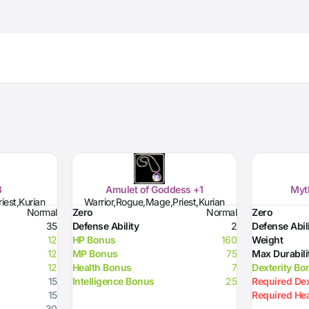
3
Amulet of Goddess +1
Myth
iest,Kurian
Warrior,Rogue,Mage,Priest,Kurian
Normal
Zero
Normal
Zero
35
Defense Ability
2
Defense Abil
12
HP Bonus
160
Weight
12
MP Bonus
75
Max Durabili
12
Health Bonus
7
Dexterity Bo
15
Intelligence Bonus
25
Required Dex
15
Required Hea
30