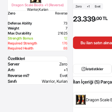
Dragon Scale Boots +1 (Reverse)
Zero
+1
Evet
Warrior,Kurian
Zero
Reverse
23.339
,00 TL
Defense Ability
73
Weight
7
Max Durability
21625
Strength Bonus
12
Bu ilan satın alı
Required Strength
176
Required Health
88
Özellikleri
Server
Zero
İstatistikler
Artı
+1
Reverse mi?
Evet
Sınıfı
Warrior, Kurian
İlan İçeriği (5) Parça
Dragon Scale B