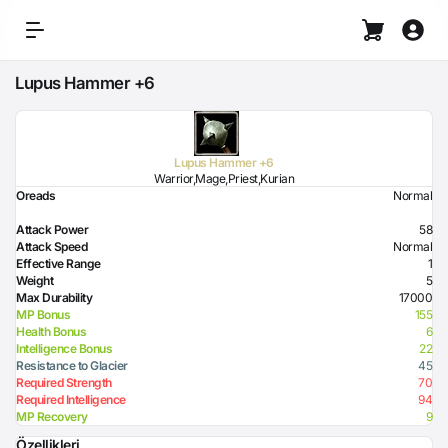
Lupus Hammer +6
Lupus Hammer +6
Warrior,Mage,Priest,Kurian
Oreads
Normal
Attack Power
58
Attack Speed
Normal
Effective Range
1
Weight
5
Max Durability
17000
MP Bonus
155
Health Bonus
6
Intelligence Bonus
22
Resistance to Glacier
45
Required Strength
70
Required Intelligence
94
MP Recovery
9
Özellikleri