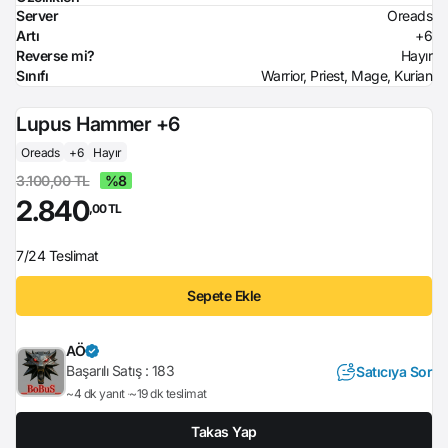
Server
Oreads
Artı
+6
Reverse mi?
Hayır
Sınıfı
Warrior, Priest, Mage, Kurian
Lupus Hammer +6
Oreads
+6
Hayır
3.100,00 TL
%8
2.840
,00 TL
7/24 Teslimat
Sepete Ekle
AÖ
Başarılı Satış :
183
Satıcıya Sor
~4 dk yanıt
~19 dk teslimat
Takas Yap