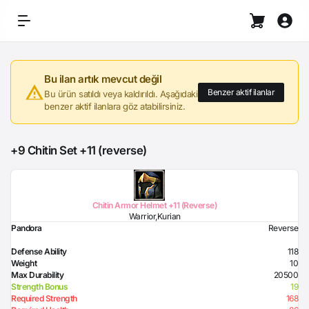
Bu ilan artık mevcut değil
Benzer aktif ilanlar
Bu ürün satıldı veya kaldırıldı. Aşağıdaki
benzer aktif ilanlara göz atabilirsiniz.
+9 Chitin Set +11 (reverse)
Chitin Armor Helmet +11 (Reverse)
Warrior,Kurian
Pandora
Reverse
Defense Ability
118
Weight
10
Max Durability
20500
Strength Bonus
19
Required Strength
168