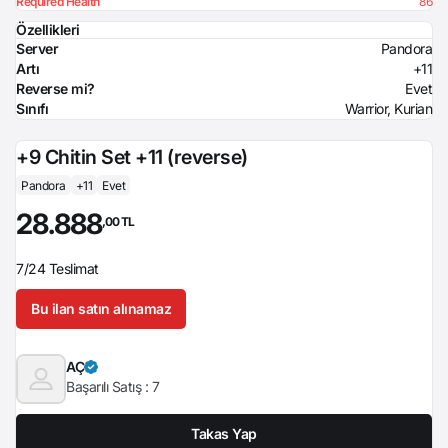
Required Health
86
Özellikleri
Server
Pandora
Artı
+11
Reverse mi?
Evet
Sınıfı
Warrior, Kurian
+9 Chitin Set +11 (reverse)
Pandora
+11
Evet
28.888
,00 TL
7/24 Teslimat
Bu ilan satın alınamaz
AÇ
Başarılı Satış :
7
Takas Yap