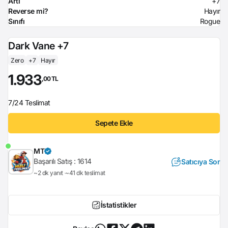
Artı
+7
Reverse mi?
Hayır
Sınıfı
Rogue
Dark Vane +7
Zero
+7
Hayır
1.933
,00 TL
7/24 Teslimat
Sepete Ekle
MT
Başarılı Satış :
1614
Satıcıya Sor
~2 dk yanıt
~41 dk teslimat
İstatistikler