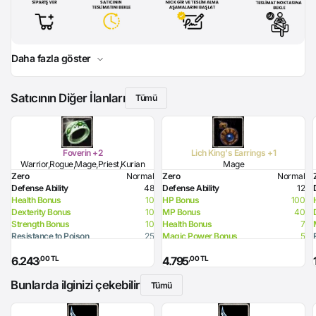
Daha fazla göster
Satıcının Diğer İlanları
Tümü
Foverin +2
Lich King's Earrings +1
Warrior,Rogue,Mage,Priest,Kurian
Mage
Zero
Normal
Zero
Normal
Defense Ability
48
Defense Ability
12
Health Bonus
10
HP Bonus
100
Dexterity Bonus
10
MP Bonus
40
Strength Bonus
10
Health Bonus
7
Resistance to Poison
25
Magic Power Bonus
5
Resistance to Flame
10
Resistance to Poison
12
,00 TL
,00 TL
6.243
4.795
Resistance to Glacier
10
Resistance to Flame
12
Resistance to Lighting
10
Resistance to Glacier
12
Bunlarda ilginizi çekebilir
Resistance to Lighting
12
Tümü
Resistance to Magic
12