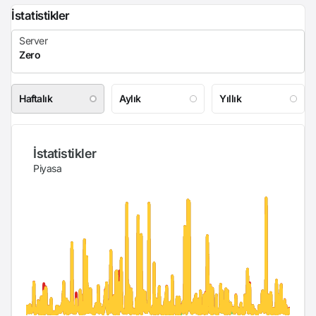
İstatistikler
Haftalık
Aylık
Yıllık
İstatistikler
Piyasa