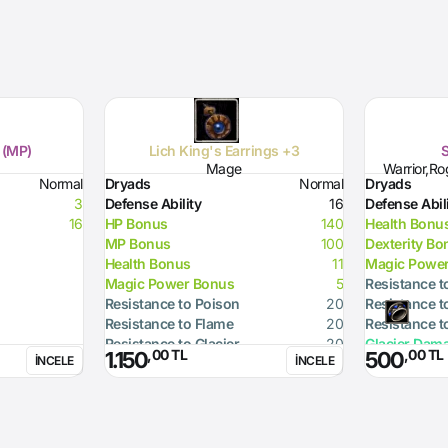
 (MP)
Lich King's Earrings +3
S
Mage
Warrior,Ro
Normal
Dryads
Normal
Dryads
3
Defense Ability
16
Defense Abil
16
HP Bonus
140
Health Bonu
MP Bonus
100
Dexterity Bo
Health Bonus
11
Magic Powe
Magic Power Bonus
5
Resistance t
Resistance to Poison
20
Resistance t
Resistance to Flame
20
Resistance t
Resistance to Glacier
20
Glacier Dam
,00 TL
,00 TL
1.150
500
İNCELE
İNCELE
Resistance to Lighting
20
Resistance to Magic
20