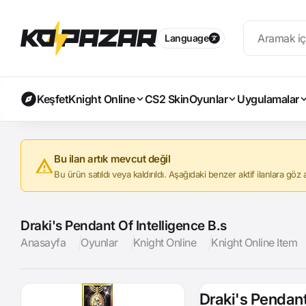
Language
Keşfet
Knight Online
CS2 Skin
Oyunlar
Uygulamalar
Bu ilan artık mevcut değil
Bu ürün satıldı veya kaldırıldı. Aşağıdaki benzer aktif ilanlara göz at
Draki's Pendant Of Intelligence B.s
Anasayfa
Oyunlar
Knight Online
Knight Online Item
Draki's Pendant