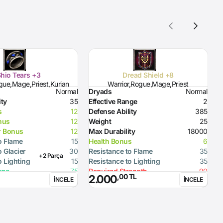
hio Tears +3
Dread Shield +8
gue,Mage,Priest,Kurian
Warrior,Rogue,Mage,Priest
Normal
Dryads
Normal
A
ity
35
Effective Range
2
D
s
12
Defense Ability
385
W
nus
12
Weight
25
M
r Bonus
12
Max Durability
18000
H
o Flame
15
Health Bonus
6
R
o Glacier
30
Resistance to Flame
35
R
+2 Parça
o Lighting
15
Resistance to Lighting
35
age
75
Required Strength
90
,00 TL
2.000
İNCELE
İNCELE
Defense Ability (Dagger)
15
Defense Ability (Spear)
25
Defense Ability (Axe)
25