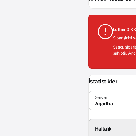
Lütfen DİK
Siparişinizi 
Satıcı, sipar
sahiptir. Anc
İstatistikler
Haftalık