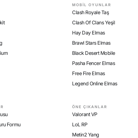
MOBİL OYUNLAR
Clash Royale Taş
it
Clash Of Clans Yeşil
Hay Day Elmas
g
Brawl Stars Elmas
ium
Black Desert Mobile
Pasha Fencer Elmas
Free Fire Elmas
Legend Online Elmas
AR
ÖNE ÇIKANLAR
rusu
Valorant VP
uru Formu
LoL RP
Metin2 Yang