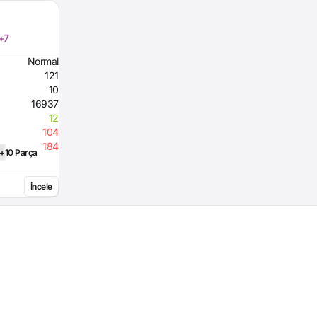
 +7
Normal
121
10
16937
12
104
184
+10 Parça
İncele