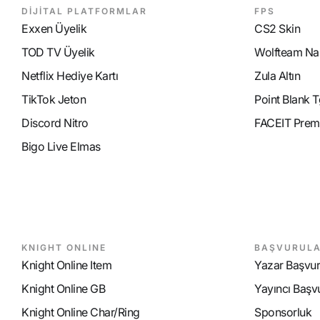
DİJİTAL PLATFORMLAR
FPS
Exxen Üyelik
CS2 Skin
TOD TV Üyelik
Wolfteam Nak
Netflix Hediye Kartı
Zula Altın
TikTok Jeton
Point Blank T
Discord Nitro
FACEIT Prem
Bigo Live Elmas
KNIGHT ONLINE
BAŞVURUL
Knight Online Item
Yazar Başvu
Knight Online GB
Yayıncı Başv
Knight Online Char/Ring
Sponsorluk