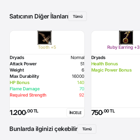
Satıcının Diğer İlanları
Tümü
Tooth +5
Ruby Earring +3
Dryads
Normal
Dryads
Attack Power
51
Health Bonus
Weight
6
Magic Power Bonus
Max Durability
16000
HP Bonus
140
Flame Damage
70
Required Strength
92
,00 TL
,00 TL
1.200
750
İNCELE
Bunlarda ilginizi çekebilir
Tümü