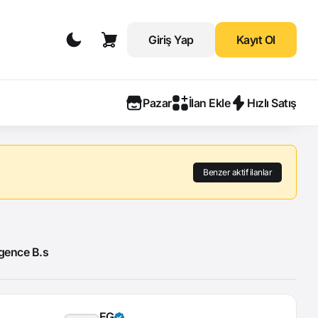
Giriş Yap
Kayıt Ol
Pazar
İlan Ekle
Hızlı Satış
Benzer aktif ilanlar
igence B.s
EG