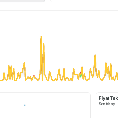
Fiyat Tekl
Son bir ay