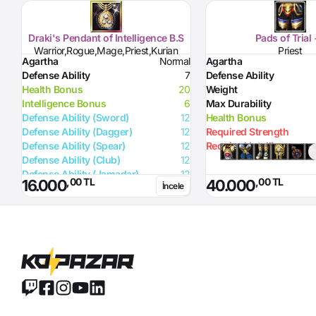
Draki's Pendant of Intelligence B.S
Pads of Trial
Warrior,Rogue,Mage,Priest,Kurian
Priest
Agartha
Normal
Agartha
Defense Ability
7
Defense Ability
Health Bonus
20
Weight
Intelligence Bonus
6
Max Durability
Defense Ability (Sword)
12
Health Bonus
Defense Ability (Dagger)
12
Required Strength
Defense Ability (Spear)
12
Required Intelligence
Defense Ability (Club)
12
Defense Ability (Jamadar)
12
,00 TL
,00 TL
16.000
40.000
İncele
Defense Ability (Arrow)
12
Defense Ability (Axe)
12