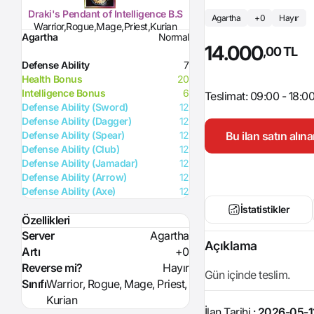
Draki's Pendant of Intelligence B.S
Agartha
+0
Hayır
Warrior,Rogue,Mage,Priest,Kurian
Agartha
Normal
14.000
,00 TL
Defense Ability
7
Health Bonus
20
Intelligence Bonus
6
Teslimat: 09:00 - 18:0
Defense Ability (Sword)
12
Defense Ability (Dagger)
12
Bu ilan satın alı
Defense Ability (Spear)
12
Defense Ability (Club)
12
Defense Ability (Jamadar)
12
Defense Ability (Arrow)
12
Defense Ability (Axe)
12
İstatistikler
Özellikleri
Server
Agartha
Açıklama
Artı
+0
Reverse mi?
Hayır
Gün içinde teslim.
Sınıfı
Warrior, Rogue, Mage, Priest,
Kurian
İlan Tarihi :
2026-05-1