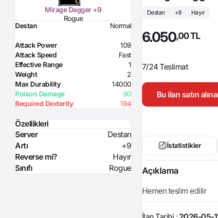
Mirage Dagger +9
Destan
+9
Hayır
Rogue
Destan
Normal
6.050
,00 TL
Attack Power
109
Attack Speed
Fast
Effective Range
1
7/24 Teslimat
Weight
2
Max Durability
14000
Bu ilan satın alı
Poison Damage
90
Required Dexterity
194
Özellikleri
Server
Destan
Artı
+9
İstatistikler
Reverse mi?
Hayır
Sınıfı
Rogue
Açıklama
Hemen teslim edilir
İlan Tarihi :
2026-05-1