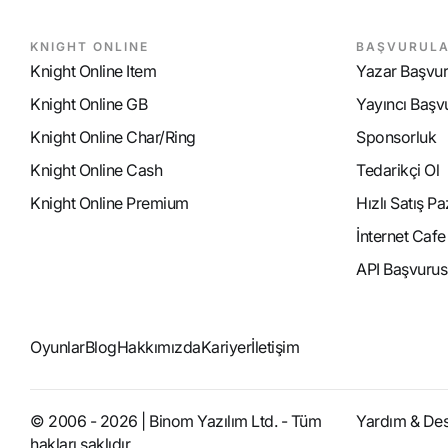
KNIGHT ONLINE
BAŞVURUL
Knight Online Item
Yazar Başvu
Knight Online GB
Yayıncı Başv
Knight Online Char/Ring
Sponsorluk
Knight Online Cash
Tedarikçi Ol
Knight Online Premium
Hızlı Satış P
İnternet Caf
API Başvurus
Oyunlar
Blog
Hakkımızda
Kariyer
İletişim
© 2006 - 2026 | Binom Yazılım Ltd. - Tüm
Yardım & De
hakları saklıdır.