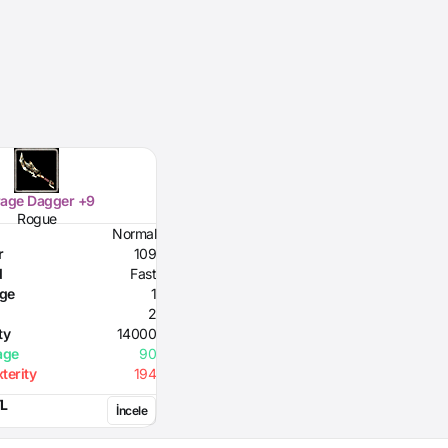
rage Dagger +9
Rogue
Normal
r
109
d
Fast
nge
1
2
ty
14000
age
90
terity
194
TL
İncele