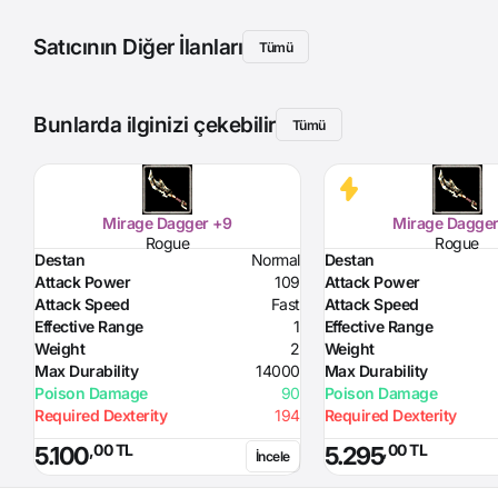
Satıcının Diğer İlanları
Tümü
Bunlarda ilginizi çekebilir
Tümü
Mirage Dagger +9
Mirage Dagger
Rogue
Rogue
Destan
Normal
Destan
Attack Power
109
Attack Power
Attack Speed
Fast
Attack Speed
Effective Range
1
Effective Range
Weight
2
Weight
Max Durability
14000
Max Durability
Poison Damage
90
Poison Damage
Required Dexterity
194
Required Dexterity
,00 TL
,00 TL
5.100
5.295
İncele