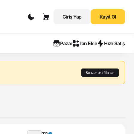
Giriş Yap
Kayıt Ol
Pazar
İlan Ekle
Hızlı Satış
Benzer aktif ilanlar
TÇ