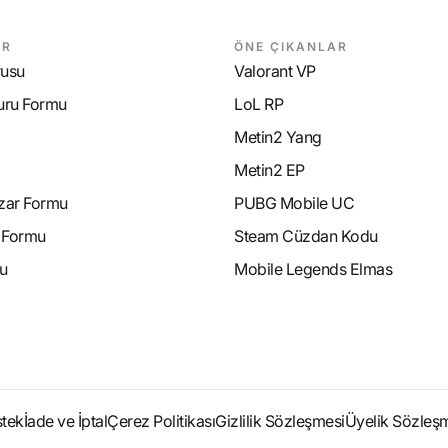
AR
ÖNE ÇIKANLAR
rusu
Valorant VP
uru Formu
LoL RP
Metin2 Yang
Metin2 EP
azar Formu
PUBG Mobile UC
e Formu
Steam Cüzdan Kodu
u
Mobile Legends Elmas
stek
İade ve İptal
Çerez Politikası
Gizlilik Sözleşmesi
Üyelik Sözleş