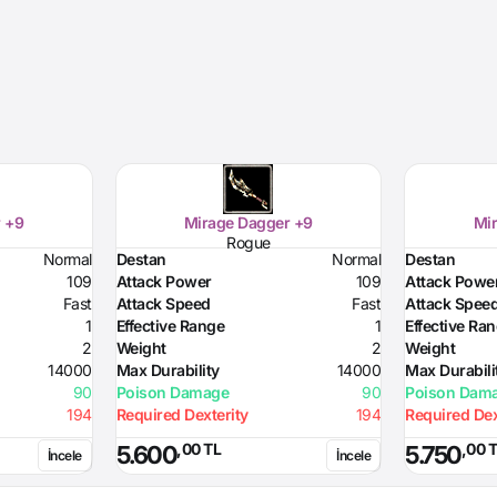
 +9
Mirage Dagger +9
Mi
Rogue
Normal
Destan
Normal
Destan
109
Attack Power
109
Attack Powe
Fast
Attack Speed
Fast
Attack Spee
1
Effective Range
1
Effective Ra
2
Weight
2
Weight
14000
Max Durability
14000
Max Durabili
90
Poison Damage
90
Poison Dam
194
Required Dexterity
194
Required Dex
,00 TL
,00 
5.600
5.750
İncele
İncele