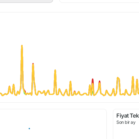
Fiyat Tekl
Son bir ay