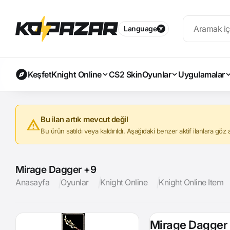
Language
Keşfet
Knight Online
CS2 Skin
Oyunlar
Uygulamalar
Bu ilan artık mevcut değil
Bu ürün satıldı veya kaldırıldı. Aşağıdaki benzer aktif ilanlara göz at
Mirage Dagger +9
Anasayfa
Oyunlar
Knight Online
Knight Online Item
Mirage Dagger