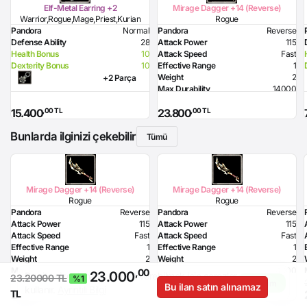
Elf-Metal Earring +2
Mirage Dagger +14 (Reverse)
Warrior,Rogue,Mage,Priest,Kurian
Rogue
Pandora
Normal
Pandora
Reverse
Defense Ability
28
Attack Power
115
Health Bonus
10
Attack Speed
Fast
Dexterity Bonus
10
Effective Range
1
Weight
2
+2 Parça
Max Durability
14000
Poison Damage
93
,00 TL
,00 TL
15.400
23.800
Required Dexterity
194
Bunlarda ilginizi çekebilir
Tümü
Mirage Dagger +14 (Reverse)
Mirage Dagger +14 (Reverse)
Rogue
Rogue
Pandora
Reverse
Pandora
Reverse
Attack Power
115
Attack Power
115
Attack Speed
Fast
Attack Speed
Fast
Effective Range
1
Effective Range
1
Weight
2
Weight
2
Max Durability
14000
Max Durability
14000
,00
23.000
Bu site size daha iyi hizmet verebilmek için çerezler
23.20000 TL
%1
Poison Damage
93
Poison Damage
93
Anladım
Bu ilan satın alınamaz
kullanır.
Ayrıntılı Bilgi
,00 TL
,00 TL
TL
20.998
21.949
Required Dexterity
194
Required Dexterity
194