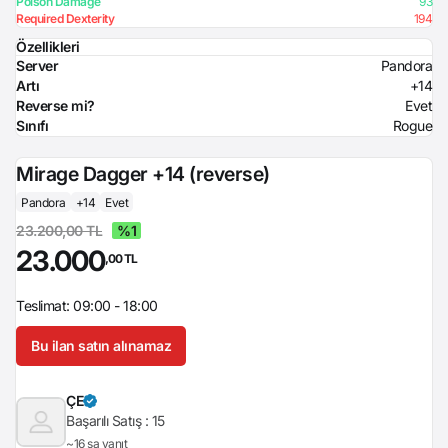
Poison Damage
93
Required Dexterity
194
Özellikleri
Server
Pandora
Artı
+14
Reverse mi?
Evet
Sınıfı
Rogue
Mirage Dagger +14 (reverse)
Pandora
+14
Evet
23.200,00 TL
%1
23.000
,00 TL
Teslimat: 09:00 - 18:00
Bu ilan satın alınamaz
ÇE
Başarılı Satış :
15
~16 sa yanıt