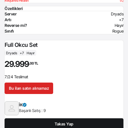
Required Health
92
Özellikleri
Server
Dryads
Artı
+7
Reverse mi?
Hayır
Sınıfı
Rogue
Full Okcu Set
Dryads
+7
Hayır
29.999
,00 TL
7/24 Teslimat
Bu ilan satın alınamaz
İK
Başarılı Satış :
9
Takas Yap