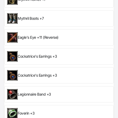
Mythril Boots +7
Eagle's Eye +11 (Reverse)
Cockatrice's Earrings +3
Cockatrice's Earrings +3
Legionnaire Band +3
Foverin +3