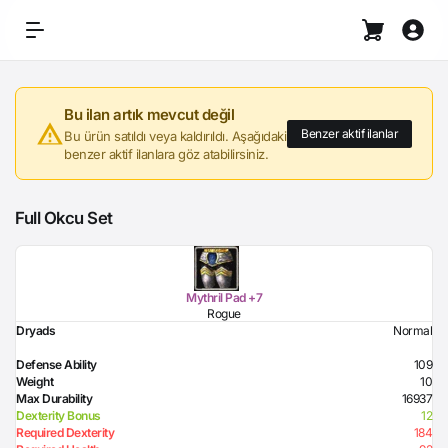
Bu ilan artık mevcut değil
Benzer aktif ilanlar
Bu ürün satıldı veya kaldırıldı. Aşağıdaki
benzer aktif ilanlara göz atabilirsiniz.
Full Okcu Set
Mythril Pad +7
Rogue
Dryads
Normal
Defense Ability
109
Weight
10
Max Durability
16937
Dexterity Bonus
12
Required Dexterity
184