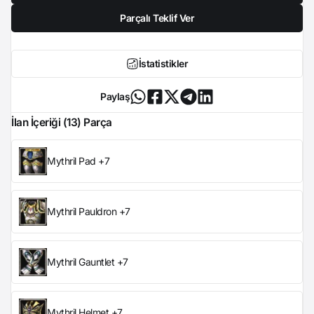
Parçalı Teklif Ver
İstatistikler
Paylaş
İlan İçeriği (13) Parça
Mythril Pad +7
Mythril Pauldron +7
Mythril Gauntlet +7
Mythril Helmet +7