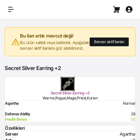
Bu ilan artık mevcut değil
Benzer aktif ilanlar
Bu ürün satıldı veya kaldırıldı. Aşağıdaki
benzer aktif ilanlara göz atabilirsiniz.
Secret Silver Earring +2
Secret Silver Earring +2
Warrior,Rogue,Mage,Priest,Kurian
Agartha
Normal
Defense Ability
28
Health Bonus
20
Özellikleri
Server
Agartha