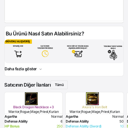
Bu Ürünü Nasıl Satın Alabilirsiniz?
Daha fazla göster
Satıcının Diğer İlanları
Tümü
Black Dragon Necklace +3
Akara's Iron Belt
Warrior,Rogue,Mage,Priest,Kurian
Warrior,Rogue,Mage,Priest,Kurian
Agartha
Normal
Agartha
Normal
Defense Ability
6
Defense Ability
50
HP Bonus
250
Defense Ability (Sword)
10