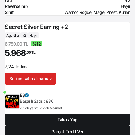
Artı
+2
Reverse mi?
Hayır
Sınıfı
Warrior, Rogue, Mage, Priest, Kurian
Secret Silver Earring +2
Agartha
+2
Hayır
6.750,00 TL
%12
5.968
,00 TL
7/24 Teslimat
Bu ilan satın alınamaz
EŞ
Başarılı Satış :
836
< 1 dk yanıt
~12 dk teslimat
Takas Yap
Parçalı Teklif Ver