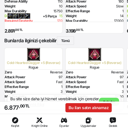
Defense Ability
110
Attack Power
180
Weight
10
Attack Speed
Slow
Max Durability
15750
Effective Range
1
Dexterity Bonus
15
Weight
14
+5 Parça
Required Dexterity
170
Max Durability
17000
Required Health
88
Lighting Damage
80
,00 TL
,00 TL
2.891
3.198
Required Strength
190
Bunlarda ilginizi çekebilir
Tümü
Cold-Hearted Dagger +5 (Reverse)
Cold-Hearted Dagger +5 (Reverse)
Rogue
Rogue
Zero
Reverse
Zero
Reverse
Attack Power
97
Attack Power
97
Attack Speed
Fast
Attack Speed
Fast
Effective Range
1
Effective Range
1
Weight
3
Weight
3
Max Durability
11000
Max Durability
11000
Bu site size daha iyi hizmet verebilmek için çerezler
Health Bonus
-8
Health Bonus
-8
Anladım
kullanır.
Ayrıntılı Bilgi
,00 TL
,00 TL
,00 TL
6.495
6.879
Dexterity Bonus
8
Dexterity Bonus
8
6.877
Bu ilan satın alınamaz
Resistance to Flame
16
Resistance to Flame
16
Resistance to Glacier
16
Resistance to Glacier
16
Resistance to Lighting
16
Resistance to Lighting
16
Glacier Damage
125
Glacier Damage
125
Keşfet
Knight Online
Oyunlar
Uygulamalar
Destek