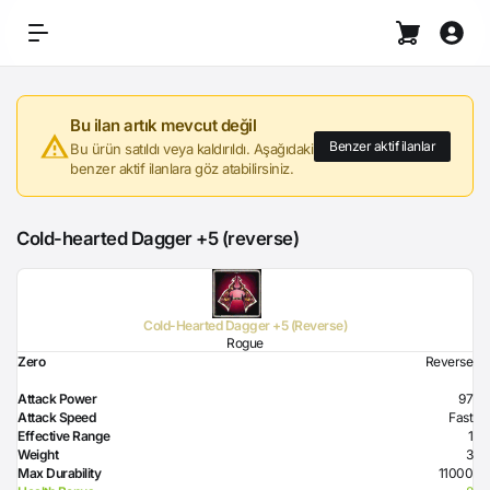
Bu ilan artık mevcut değil
Benzer aktif ilanlar
Bu ürün satıldı veya kaldırıldı. Aşağıdaki
benzer aktif ilanlara göz atabilirsiniz.
Cold-hearted Dagger +5 (reverse)
Cold-Hearted Dagger +5 (Reverse)
Rogue
Zero
Reverse
Attack Power
97
Attack Speed
Fast
Effective Range
1
Weight
3
Max Durability
11000