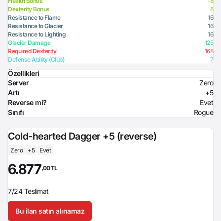
Health Bonus
-8
Dexterity Bonus
8
Resistance to Flame
16
Resistance to Glacier
16
Resistance to Lighting
16
Glacier Damage
125
Required Dexterity
168
Defense Ability (Club)
7
Özellikleri
Server
Zero
Artı
+5
Reverse mi?
Evet
Sınıfı
Rogue
Cold-hearted Dagger +5 (reverse)
Zero
+5
Evet
6.877
,00 TL
7/24 Teslimat
Bu ilan satın alınamaz