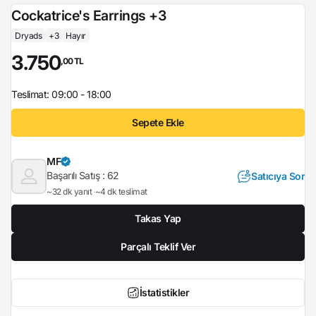
Cockatrice's Earrings +3
Dryads
+3
Hayır
3.750
,00 TL
Teslimat: 09:00 - 18:00
Sepete Ekle
MF
Başarılı Satış :
62
Satıcıya Sor
~32 dk yanıt
~4 dk teslimat
Takas Yap
Parçalı Teklif Ver
İstatistikler