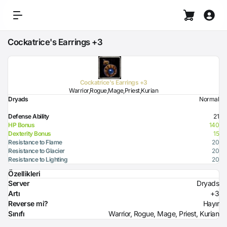
Cockatrice's Earrings +3
Cockatrice's Earrings +3
Warrior,Rogue,Mage,Priest,Kurian
Dryads
Normal
Defense Ability
21
HP Bonus
140
Dexterity Bonus
15
Resistance to Flame
20
Resistance to Glacier
20
Resistance to Lighting
20
Özellikleri
Server
Dryads
Artı
+3
Reverse mi?
Hayır
Sınıfı
Warrior, Rogue, Mage, Priest, Kurian