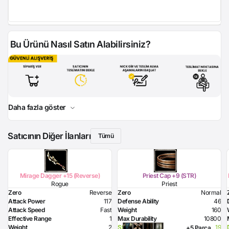
Bu Ürünü Nasıl Satın Alabilirsiniz?
Daha fazla göster
Satıcının Diğer İlanları
Tümü
Mirage Dagger +15 (Reverse)
Priest Cap +9 (STR)
Rogue
Priest
Zero
Reverse
Zero
Normal
Attack Power
117
Defense Ability
46
Attack Speed
Fast
Weight
160
Effective Range
1
Max Durability
10800
Weight
2
Strength Bonus
19
+5 Parça