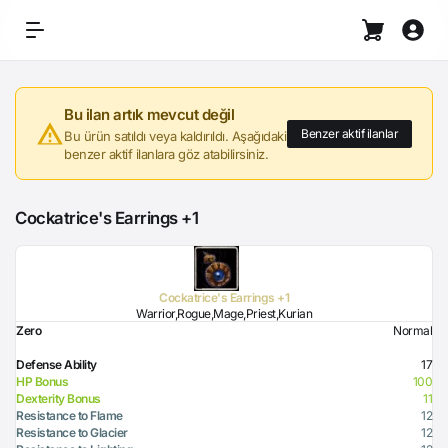
Bu ilan artık mevcut değil
Benzer aktif ilanlar
Bu ürün satıldı veya kaldırıldı. Aşağıdaki
benzer aktif ilanlara göz atabilirsiniz.
Cockatrice's Earrings +1
Cockatrice's Earrings +1
Warrior,Rogue,Mage,Priest,Kurian
Zero
Normal
Defense Ability
17
HP Bonus
100
Dexterity Bonus
11
Resistance to Flame
12
Resistance to Glacier
12