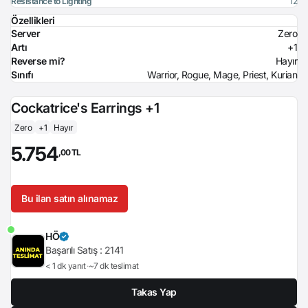
Resistance to Lighting
12
Özellikleri
Server
Zero
Artı
+1
Reverse mi?
Hayır
Sınıfı
Warrior, Rogue, Mage, Priest, Kurian
Cockatrice's Earrings +1
Zero
+1
Hayır
5.754
,00 TL
Bu ilan satın alınamaz
HÖ
Başarılı Satış :
2141
< 1 dk yanıt
~7 dk teslimat
Takas Yap