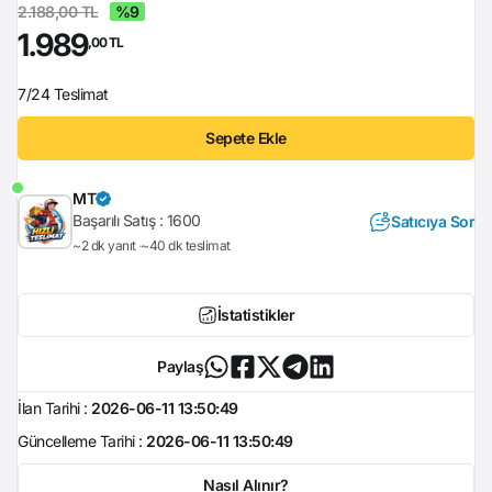
2.188,00 TL
%9
1.989
,00 TL
7/24 Teslimat
Sepete Ekle
MT
Başarılı Satış :
1600
Satıcıya Sor
~2 dk yanıt
~40 dk teslimat
İstatistikler
Paylaş
İlan Tarihi :
2026-06-11 13:50:49
Güncelleme Tarihi :
2026-06-11 13:50:49
Nasıl Alınır?