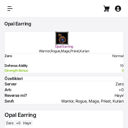
Opal Earring
Opal Earring
Warrior,Rogue,Mage,Priest,Kurian
Zero
Normal
Defense Ability
10
Strength Bonus
8
Özellikleri
Server
Zero
Artı
+0
Reverse mi?
Hayır
Sınıfı
Warrior, Rogue, Mage, Priest, Kurian
Opal Earring
Zero
+0
Hayır