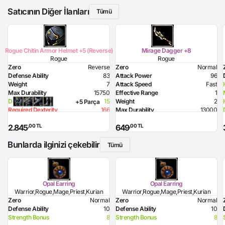
Satıcının Diğer İlanları
Tümü
Rogue Chitin Armor Helmet +5 (Reverse)
Mirage Dagger +8
Rogue
Rogue
Zero
Reverse
Zero
Normal
Defense Ability
83
Attack Power
96
Weight
7
Attack Speed
Fast
Max Durability
15750
Effective Range
1
Dexterity Bonus
15
Weight
2
+5 Parça
Required Dexterity
166
Max Durability
13000
Required Health
86
Poison Damage
80
,00 TL
,00 TL
2.845
649
Required Dexterity
190
Bunlarda ilginizi çekebilir
Tümü
Opal Earring
Opal Earring
Warrior,Rogue,Mage,Priest,Kurian
Warrior,Rogue,Mage,Priest,Kurian
Zero
Normal
Zero
Normal
Defense Ability
10
Defense Ability
10
Strength Bonus
8
Strength Bonus
8