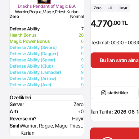
Draki's Pendant of Magic B.A
Zero
+0
Hayır
Warrior,Rogue,Mage,Priest,Kurian
Zero
Normal
4.770
,00 TL
Defense Ability
7
Health Bonus
20
Magic Power Bonus
6
Teslimat: 00:00 - 00:0
Defense Ability (Sword)
9
Defense Ability (Dagger)
9
Bu ilan satın alı
Defense Ability (Spear)
9
Defense Ability (Club)
9
Defense Ability (Jamadar)
9
Defense Ability (Arrow)
9
Defense Ability (Axe)
9
İstatistikler
Özellikleri
Server
Zero
Artı
+0
İlan Tarihi :
2026-06-1
Reverse mi?
Hayır
Sınıfı
Warrior, Rogue, Mage, Priest,
Kurian