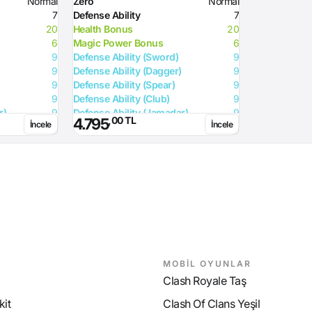
Normal
Zero
Normal
7
Defense Ability
7
20
Health Bonus
20
6
Magic Power Bonus
6
9
Defense Ability (Sword)
9
9
Defense Ability (Dagger)
9
9
Defense Ability (Spear)
9
9
Defense Ability (Club)
9
r)
9
Defense Ability (Jamadar)
9
,00 TL
4.795
İncele
İncele
9
Defense Ability (Arrow)
9
9
Defense Ability (Axe)
9
MOBİL OYUNLAR
Clash Royale Taş
it
Clash Of Clans Yeşil