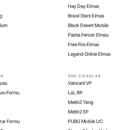
Hay Day Elmas
g
Brawl Stars Elmas
ium
Black Desert Mobile
Pasha Fencer Elmas
Free Fire Elmas
Legend Online Elmas
AR
ÖNE ÇIKANLAR
rusu
Valorant VP
uru Formu
LoL RP
Metin2 Yang
Metin2 EP
azar Formu
PUBG Mobile UC