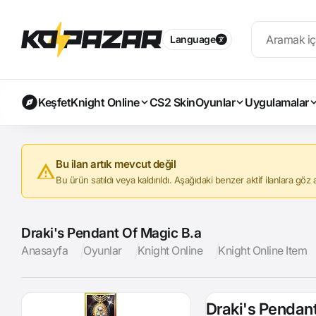
Language
Keşfet
Knight Online
CS2 Skin
Oyunlar
Uygulamalar
Bu ilan artık mevcut değil
Bu ürün satıldı veya kaldırıldı. Aşağıdaki benzer aktif ilanlara göz at
Draki's Pendant Of Magic B.a
Anasayfa
Oyunlar
Knight Online
Knight Online Item
Draki's Pendan