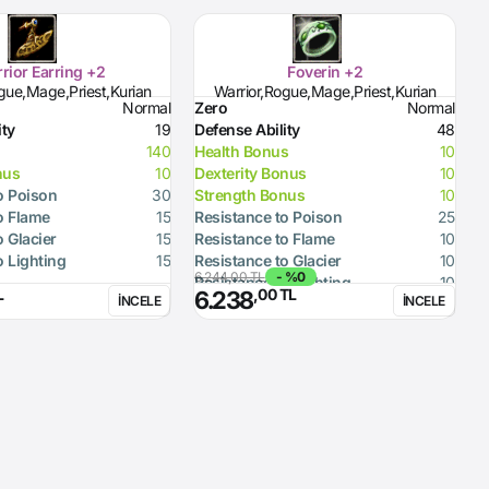
rior Earring +2
Foverin +2
gue,Mage,Priest,Kurian
Warrior,Rogue,Mage,Priest,Kurian
Normal
Zero
Normal
Z
ity
19
Defense Ability
48
D
140
Health Bonus
10
H
nus
10
Dexterity Bonus
10
D
o Poison
30
Strength Bonus
10
S
o Flame
15
Resistance to Poison
25
R
o Glacier
15
Resistance to Flame
10
R
o Lighting
15
Resistance to Glacier
10
R
6.244,00 TL
- %0
6
Resistance to Lighting
10
R
L
,00 TL
6.238
İNCELE
İNCELE