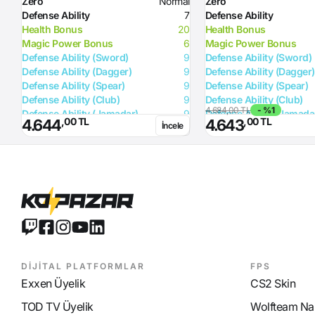
Zero
Normal
Zero
Defense Ability
7
Defense Ability
Health Bonus
20
Health Bonus
Magic Power Bonus
6
Magic Power Bonus
Defense Ability (Sword)
9
Defense Ability (Sword)
Defense Ability (Dagger)
9
Defense Ability (Dagger)
Defense Ability (Spear)
9
Defense Ability (Spear)
Defense Ability (Club)
9
Defense Ability (Club)
4.684,00 TL
- %1
Defense Ability (Jamadar)
9
Defense Ability (Jamada
,00 TL
,00 TL
4.644
4.643
İncele
Defense Ability (Arrow)
9
Defense Ability (Arrow)
Defense Ability (Axe)
9
Defense Ability (Axe)
DİJİTAL PLATFORMLAR
FPS
Exxen Üyelik
CS2 Skin
TOD TV Üyelik
Wolfteam Nak