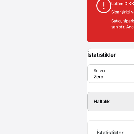
Lütfen DİK
Siparişinizi 
Satıcı, sipar
sahiptir. Anc
İstatistikler
Haftalık
İstatistikler