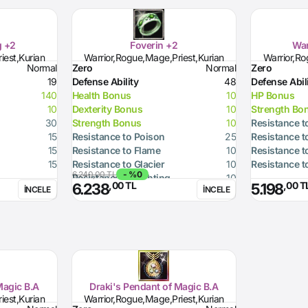
g +2
Foverin +2
War
iest,Kurian
Warrior,Rogue,Mage,Priest,Kurian
Warrior,Ro
Normal
Zero
Normal
Zero
19
Defense Ability
48
Defense Abil
140
Health Bonus
10
HP Bonus
10
Dexterity Bonus
10
Strength Bo
30
Strength Bonus
10
Resistance t
15
Resistance to Poison
25
Resistance t
15
Resistance to Flame
10
Resistance t
15
Resistance to Glacier
10
Resistance t
6.240,00 TL
- %0
Resistance to Lighting
10
,00 TL
,00 T
6.238
5.198
İNCELE
İNCELE
Magic B.A
Draki's Pendant of Magic B.A
iest,Kurian
Warrior,Rogue,Mage,Priest,Kurian