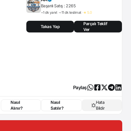
Başarılı Satış :
2265
~1 dk yanıt
~11 dk teslimat
★ 5.0
Parçalı Teklif
Takas Yap
Ver
Paylaş
Nasıl
Nasıl
Hata
Alınır?
Satılır?
Bildir