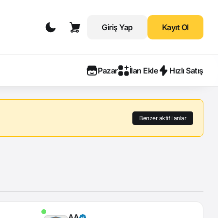
Giriş Yap
Kayıt Ol
Pazar
İlan Ekle
Hızlı Satış
Benzer aktif ilanlar
AA