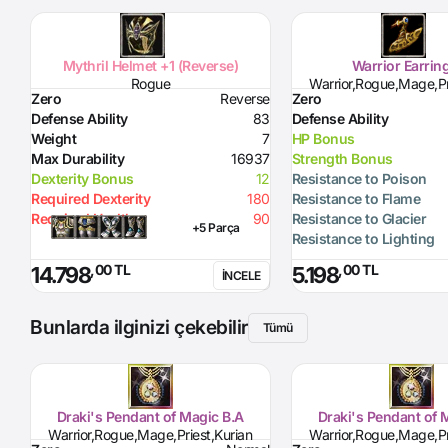
Mythril Helmet +1 (Reverse)
Warrior Earrin
Rogue
Warrior,Rogue,Mage,Pr
Zero
Reverse
Zero
Defense Ability
83
Defense Ability
Weight
7
HP Bonus
Max Durability
16937
Strength Bonus
Dexterity Bonus
12
Resistance to Poison
Required Dexterity
180
Resistance to Flame
Required Health
90
Resistance to Glacier
+5 Parça
Resistance to Lighting
,00 TL
,00 TL
14.798
5.198
İNCELE
Bunlarda ilginizi çekebilir
Tümü
Draki's Pendant of Magic B.A
Draki's Pendant of 
Warrior,Rogue,Mage,Priest,Kurian
Warrior,Rogue,Mage,Pr