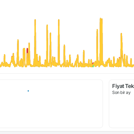
Fiyat Tekl
Son bir ay