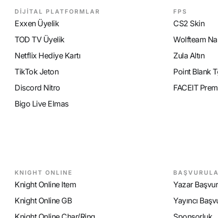
DİJİTAL PLATFORMLAR
FPS
Exxen Üyelik
CS2 Skin
TOD TV Üyelik
Wolfteam Nak
Netflix Hediye Kartı
Zula Altın
TikTok Jeton
Point Blank T
Discord Nitro
FACEIT Prem
Bigo Live Elmas
KNIGHT ONLINE
BAŞVURUL
Knight Online Item
Yazar Başvu
Knight Online GB
Yayıncı Başv
Knight Online Char/Ring
Sponsorluk