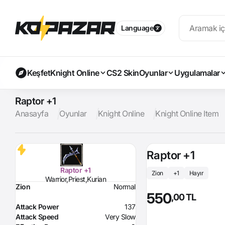
Language
Keşfet
Knight Online
CS2 Skin
Oyunlar
Uygulamalar
Raptor +1
Anasayfa
Oyunlar
Knight Online
Knight Online Item
Raptor +1
Raptor +1
Zion
+1
Hayır
Warrior,Priest,Kurian
Zion
Normal
550
,00 TL
Attack Power
137
Attack Speed
Very Slow