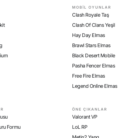
MOBİL OYUNLAR
Clash Royale Taş
it
Clash Of Clans Yeşil
Hay Day Elmas
g
Brawl Stars Elmas
ium
Black Desert Mobile
Pasha Fencer Elmas
Free Fire Elmas
Legend Online Elmas
AR
ÖNE ÇIKANLAR
rusu
Valorant VP
uru Formu
LoL RP
Metin2 Yang