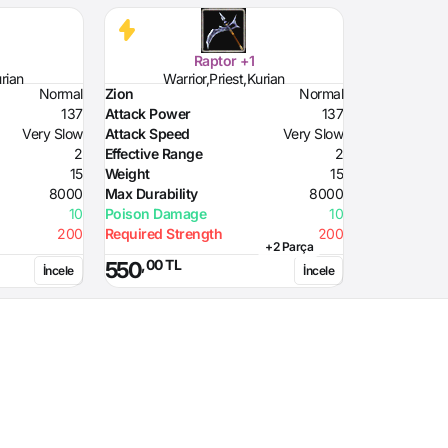
Raptor +1
urian
Warrior,Priest,Kurian
Normal
Zion
Normal
137
Attack Power
137
Very Slow
Attack Speed
Very Slow
2
Effective Range
2
15
Weight
15
8000
Max Durability
8000
10
Poison Damage
10
200
Required Strength
200
+2 Parça
,00 TL
550
İncele
İncele