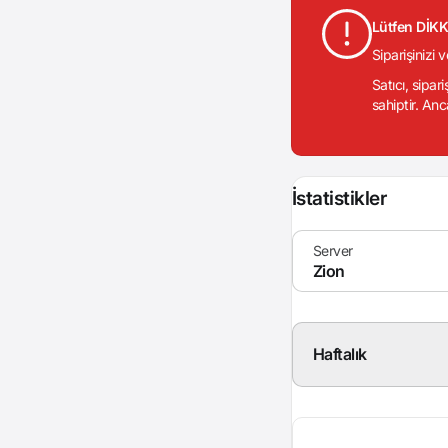
Lütfen DİK
Siparişinizi 
Satıcı, sipar
sahiptir. Anc
İstatistikler
Haftalık