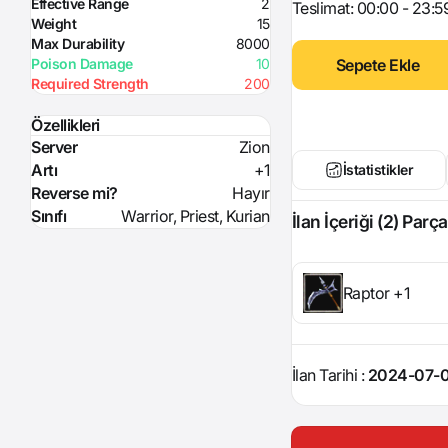
Effective Range
2
Teslimat: 00:00 - 23:5
Weight
15
Max Durability
8000
Sepete Ekle
Poison Damage
10
Required Strength
200
Özellikleri
Server
Zion
Artı
+1
İstatistikler
Reverse mi?
Hayır
Sınıfı
Warrior, Priest, Kurian
İlan İçeriği (2) Parça
Raptor +1
İlan Tarihi :
2024-07-01