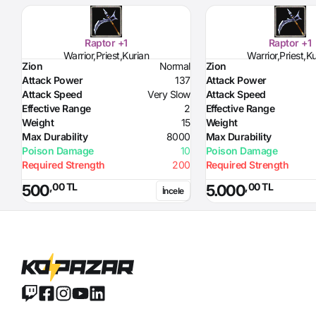
Raptor +1
Raptor +1
Warrior,Priest,Kurian
Warrior,Priest,K
Zion
Normal
Zion
Attack Power
137
Attack Power
Attack Speed
Very Slow
Attack Speed
Effective Range
2
Effective Range
Weight
15
Weight
Max Durability
8000
Max Durability
Poison Damage
10
Poison Damage
Required Strength
200
Required Strength
,00 TL
,00 TL
500
5.000
İncele