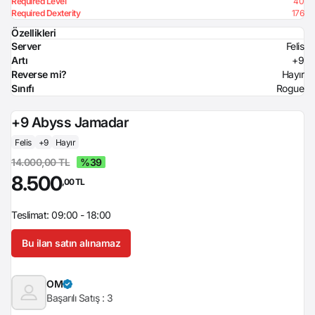
Required Level
40
Required Dexterity
176
Özellikleri
Server
Felis
Artı
+9
Reverse mi?
Hayır
Sınıfı
Rogue
+9 Abyss Jamadar
Felis
+9
Hayır
14.000,00 TL
%39
8.500
,00 TL
Teslimat: 09:00 - 18:00
Bu ilan satın alınamaz
OM
Başarılı Satış :
3