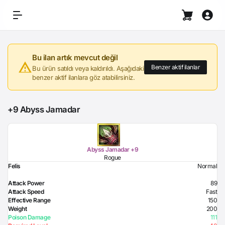
Bu ilan artık mevcut değil
Benzer aktif ilanlar
Bu ürün satıldı veya kaldırıldı. Aşağıdaki
benzer aktif ilanlara göz atabilirsiniz.
+9 Abyss Jamadar
Abyss Jamadar +9
Rogue
Felis
Normal
Attack Power
89
Attack Speed
Fast
Effective Range
150
Weight
200
Poison Damage
111