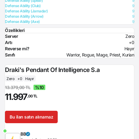
Defense Ability (Spear)
9
Defense Ability (Club)
9
Defense Ability (Jamadar)
9
Defense Ability (Arrow)
9
Defense Ability (Axe)
9
Özellikleri
Server
Zero
Artı
+0
Reverse mi?
Hayır
Sınıfı
Warrior, Rogue, Mage, Priest, Kurian
Draki's Pendant Of Intelligence S.a
Zero
+0
Hayır
13.379,00 TL
%10
11.997
,00 TL
Bu ilan satın alınamaz
BB