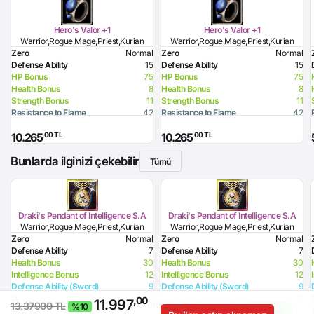
Hero's Valor +1
Hero's Valor +1
Warrior,Rogue,Mage,Priest,Kurian
Warrior,Rogue,Mage,Priest,Kurian
Zero
Normal
Zero
Normal
Defense Ability
15
Defense Ability
15
HP Bonus
75
HP Bonus
75
Health Bonus
8
Health Bonus
8
Strength Bonus
11
Strength Bonus
11
Resistance to Flame
42
Resistance to Flame
42
Resistance to Glacier
12
Resistance to Glacier
12
,00 TL
,00 TL
10.265
10.265
Resistance to Lighting
42
Resistance to Lighting
42
Resistance to Curse
32
Resistance to Curse
32
Bunlarda ilginizi çekebilir
Tümü
Draki's Pendant of Intelligence S.A
Draki's Pendant of Intelligence S.A
Warrior,Rogue,Mage,Priest,Kurian
Warrior,Rogue,Mage,Priest,Kurian
Zero
Normal
Zero
Normal
Defense Ability
7
Defense Ability
7
Health Bonus
30
Health Bonus
30
Intelligence Bonus
12
Intelligence Bonus
12
Defense Ability (Sword)
9
Defense Ability (Sword)
9
Defense Ability (Dagger)
9
Defense Ability (Dagger)
9
,00
11.997
Bu site size daha iyi hizmet verebilmek için çerezler
13.37900 TL
%10
Defense Ability (Spear)
9
Defense Ability (Spear)
9
10.999,00 TL
- %1
11.078,00 TL
- %3
Anladım