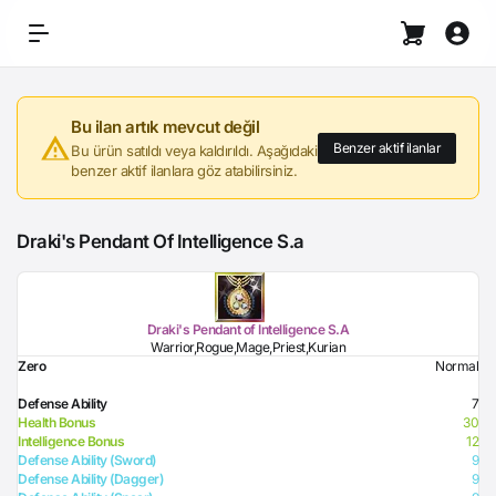
Bu ilan artık mevcut değil
Benzer aktif ilanlar
Bu ürün satıldı veya kaldırıldı. Aşağıdaki
benzer aktif ilanlara göz atabilirsiniz.
Draki's Pendant Of Intelligence S.a
Draki's Pendant of Intelligence S.A
Warrior,Rogue,Mage,Priest,Kurian
Zero
Normal
Defense Ability
7
Health Bonus
30
Intelligence Bonus
12
Defense Ability (Sword)
9
Defense Ability (Dagger)
9