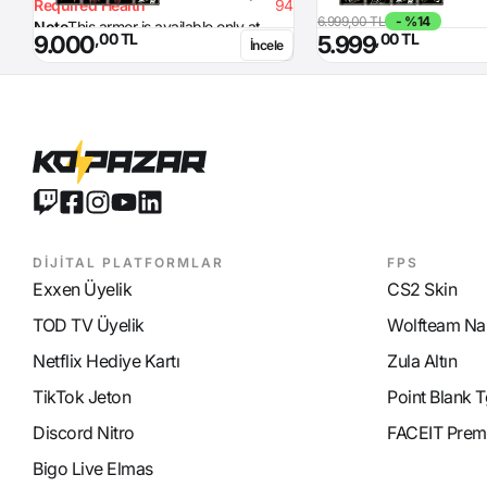
Required Health
94
6.999,00 TL
- %14
Note
This armor is available only at
,00 TL
,00 TL
9.000
5.999
İncele
USKO client!
DİJİTAL PLATFORMLAR
FPS
Exxen Üyelik
CS2 Skin
TOD TV Üyelik
Wolfteam Nak
Netflix Hediye Kartı
Zula Altın
TikTok Jeton
Point Blank T
Discord Nitro
FACEIT Prem
Bigo Live Elmas