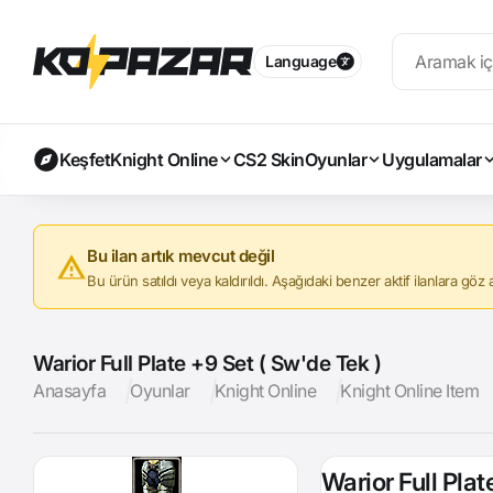
Language
Keşfet
Knight Online
CS2 Skin
Oyunlar
Uygulamalar
Bu ilan artık mevcut değil
Bu ürün satıldı veya kaldırıldı. Aşağıdaki benzer aktif ilanlara göz at
Warior Full Plate +9 Set ( Sw'de Tek )
Anasayfa
Oyunlar
Knight Online
Knight Online Item
Warior Full Plat