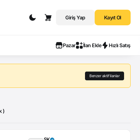
Giriş Yap
Kayıt Ol
Pazar
İlan Ekle
Hızlı Satış
Benzer aktif ilanlar
k )
SK