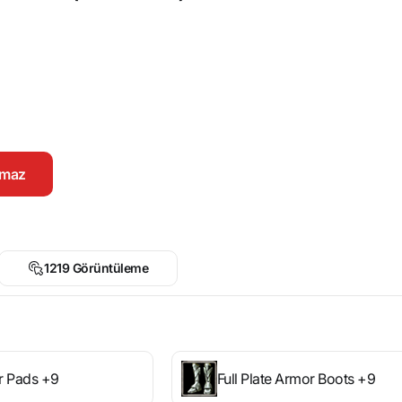
namaz
1219 Görüntüleme
or Pads +9
Full Plate Armor Boots +9