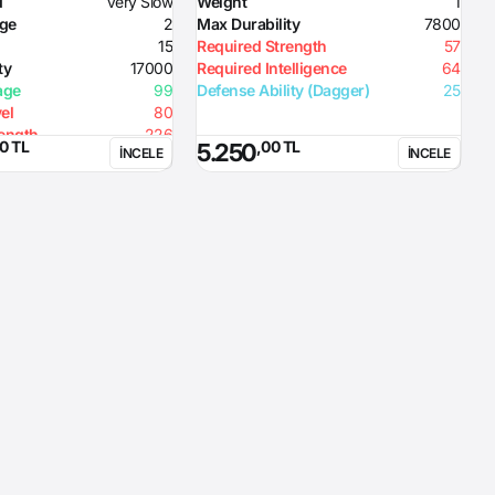
d
Very Slow
Weight
1
H
nge
2
Max Durability
7800
15
Required Strength
57
ty
17000
Required Intelligence
64
age
99
Defense Ability (Dagger)
25
el
80
rength
226
0 TL
,00 TL
5.250
İNCELE
İNCELE
ck Hour 2% probability
re Splash
fect from +7: Inflict splash
on nearby enemies