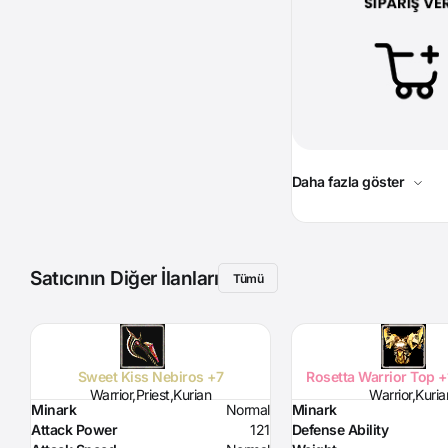
Daha fazla göster
Satıcının Diğer İlanları
Tümü
Sweet Kiss Nebiros +7
Rosetta Warrior Top +
Warrior,Priest,Kurian
Warrior,Kuria
Minark
Normal
Minark
Attack Power
121
Defense Ability