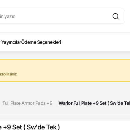
Yayıncılar
Ödeme Seçenekleri
abilirsiniz.
Full Plate Armor Pads +9
Warior Full Plate +9 Set ( Sw'de Te
e +9 Set ( Sw'de Tek )