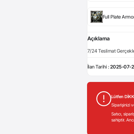
Full Plate Arm
Açıklama
7/24 Teslimat Gerçekleşt
İlan Tarihi :
2025-07-2
Lütfen DİK
Siparişinizi 
Satıcı, sipar
sahiptir. Anc