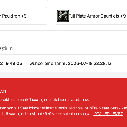
or Pauldron +9
Full Plate Armor Gauntlets +9
irilir.
2 19:49:03
Güncelleme Tarihi :
2026-07-18 23:28:12
KAT!
verdikten sonra ilk 1 saat içinde iptal işlemi yapılamaz.
işten sonra 1 Saat içinde teslimat süresini bildirirse, bu süre 6 saat olarak k
ak, 6 saat içinde teslimat sözü veren satıcıların satışları
İPTAL EDİLEMEZ
.