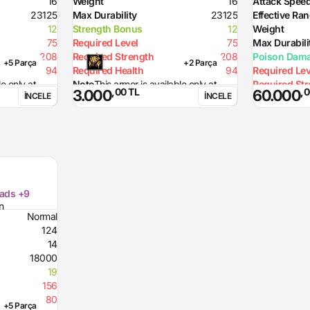
16
Weight
16
Attack Spee
23125
Max Durability
23125
Effective Ra
12
Strength Bonus
12
Weight
75
Required Level
75
Max Durabili
208
Required Strength
208
Poison Dam
+5 Parça
+2 Parça
94
Required Health
94
Required Lev
le only at
Note
This armor is available only at
Required St
,00 TL
,0
3.000
60.000
İNCELE
İNCELE
USKO client!
Skill
Atta
Option
befo
Note
Curse ef
damage 
Pads +9
n
Normal
124
14
18000
19
156
80
+5 Parça