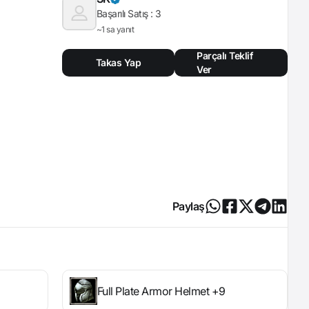
Başarılı Satış :
3
~1 sa yanıt
Parçalı Teklif
Takas Yap
Ver
Paylaş
Full Plate Armor Helmet +9