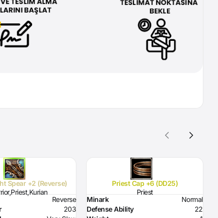
ht Spear +2 (Reverse)
Priest Cap +6 (DD25)
ior,Priest,Kurian
Priest
Reverse
Minark
Normal
M
r
203
Defense Ability
22
D