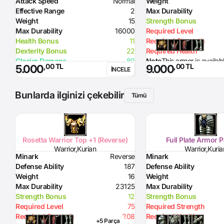
Attack Speed
Normal
Weight
Effective Range
2
Max Durability
Weight
15
Strength Bonus
Max Durability
16000
Required Level
Health Bonus
11
Required Strength
Dexterity Bonus
22
Required Health
Glacier Damage
80
Note
This armor is availab
,00 TL
,00 TL
5.000
9.000
İNCELE
Required Level
70
USKO client!
Required Strength
203
Skill
Attack Hour 1% probability
Bunlarda ilginizi çekebilir
Tümü
Option
before Sweet Kiss
Note
Curse effect from +7: Take down
enemy's HP buff - works like
Reverse life so if enemy is scrolled
Rosetta Warrior Top +1 (Reverse)
Full Plate Armor 
he get his HP back when Sweet
Warrior,Kurian
Warrior,Kuria
Kiss effect dissapears
Minark
Reverse
Minark
Defense Ability
187
Defense Ability
Weight
16
Weight
Max Durability
23125
Max Durability
Strength Bonus
12
Strength Bonus
Required Level
75
Required Strength
Required Strength
208
Required Health
+5 Parça