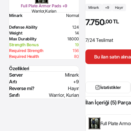
Full Plate Armor Pads +9
Minark
+9
Hayır
Warrior,Kurian
Minark
Normal
7.750
,00 TL
Defense Ability
124
Weight
14
Max Durability
18000
7/24 Teslimat
Strength Bonus
19
Required Strength
156
Bu ilan satın alı
Required Health
80
Özellikleri
Server
Minark
Artı
+9
İstatistikler
Reverse mi?
Hayır
Sınıfı
Warrior, Kurian
İlan İçeriği (5) Parça
Full Plate Arm