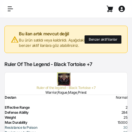
Bu ilan artık mevcut değil
Benzer aktif ilanlar
Bu ürün satıldı veya kaldırıldı. Aşağıdaki
benzer aktif ilanlara göz atabilirsiniz.
Ruler Of The Legend - Black Tortoise +7
Ruler of the legend - Black Tortoise +7
Warrior,Rogue,Mage,Priest
Destan
Normal
Effective Range
2
Defense Ability
284
Weight
25
Max Durability
15000
Resistance to Poison
30