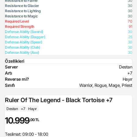
Resistance to Flame
30
Resistance to Glacier
30
Resistance to Lighting
30
Resistance to Magic
30
Required Level
70
Required Strength
91
Defense Ability (Sword)
30
Defense Ability (Dagger)
25
Defense Ability (Spear)
30
Defense Ability (Club)
30
Defense Ability (Axe)
30
Özellikleri
Server
Destan
Artı
+7
Reverse mi?
Hayır
Sınıfı
Warrior, Rogue, Mage, Priest
Ruler Of The Legend - Black Tortoise +7
Destan
+7
Hayır
10.999
,00 TL
Teslimat: 09:00 - 18:00