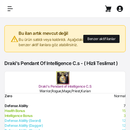
Bu ilan artık mevcut değil
Benzer aktif ilanlar
Bu ürün satıldı veya kaldırıldı. Aşağıdaki
benzer aktif ilanlara göz atabilirsiniz.
Draki's Pendant Of Intelligence C.s - ( Hizli Teslimat )
Draki's Pendant of Intelligence C.S
Warrior,Rogue,Mage,Priest,Kurian
Zero
Normal
Defense Ability
7
Health Bonus
15
Intelligence Bonus
3
Defense Ability (Sword)
12
Defense Ability (Dagger)
12