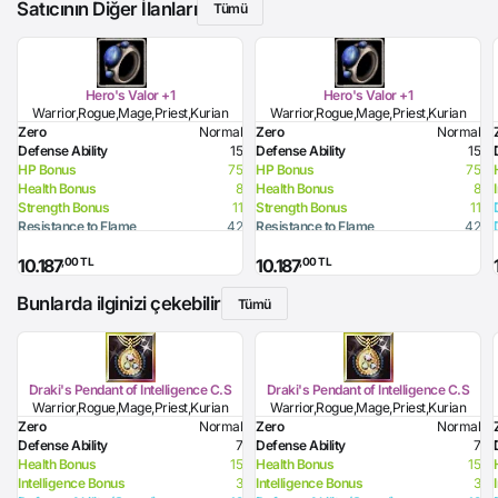
Satıcının Diğer İlanları
Tümü
Hero's Valor +1
Hero's Valor +1
Warrior,Rogue,Mage,Priest,Kurian
Warrior,Rogue,Mage,Priest,Kurian
Zero
Normal
Zero
Normal
Defense Ability
15
Defense Ability
15
HP Bonus
75
HP Bonus
75
Health Bonus
8
Health Bonus
8
Strength Bonus
11
Strength Bonus
11
Resistance to Flame
42
Resistance to Flame
42
Resistance to Glacier
12
Resistance to Glacier
12
,00 TL
,00 TL
10.187
10.187
Resistance to Lighting
42
Resistance to Lighting
42
Resistance to Curse
32
Resistance to Curse
32
Bunlarda ilginizi çekebilir
Tümü
Draki's Pendant of Intelligence C.S
Draki's Pendant of Intelligence C.S
Warrior,Rogue,Mage,Priest,Kurian
Warrior,Rogue,Mage,Priest,Kurian
Zero
Normal
Zero
Normal
Defense Ability
7
Defense Ability
7
Health Bonus
15
Health Bonus
15
Intelligence Bonus
3
Intelligence Bonus
3