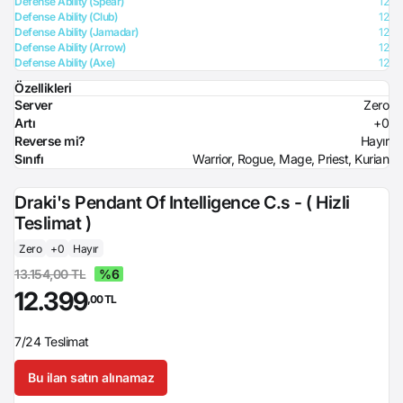
Defense Ability (Spear)
12
Defense Ability (Club)
12
Defense Ability (Jamadar)
12
Defense Ability (Arrow)
12
Defense Ability (Axe)
12
Özellikleri
Server
Zero
Artı
+0
Reverse mi?
Hayır
Sınıfı
Warrior, Rogue, Mage, Priest, Kurian
Draki's Pendant Of Intelligence C.s - ( Hizli
Teslimat )
Zero
+0
Hayır
13.154,00 TL
%6
12.399
,00 TL
7/24 Teslimat
Bu ilan satın alınamaz