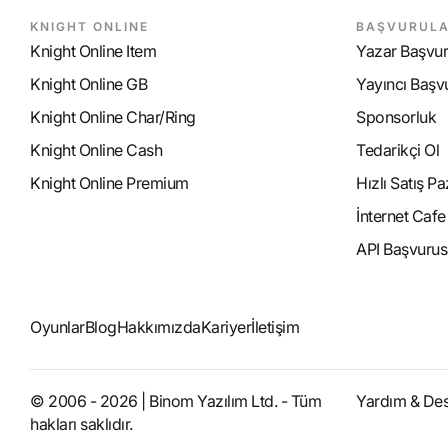
KNIGHT ONLINE
BAŞVURUL
Knight Online Item
Yazar Başvu
Knight Online GB
Yayıncı Başv
Knight Online Char/Ring
Sponsorluk
Knight Online Cash
Tedarikçi Ol
Knight Online Premium
Hızlı Satış P
İnternet Caf
API Başvurus
Oyunlar
Blog
Hakkımızda
Kariyer
İletişim
© 2006 - 2026 | Binom Yazılım Ltd. - Tüm
Yardım & De
hakları saklıdır.