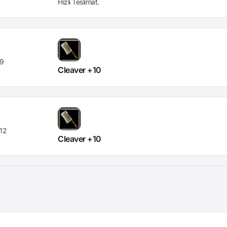
Hızlı Teslimat.
9
Cleaver +10
12
Cleaver +10