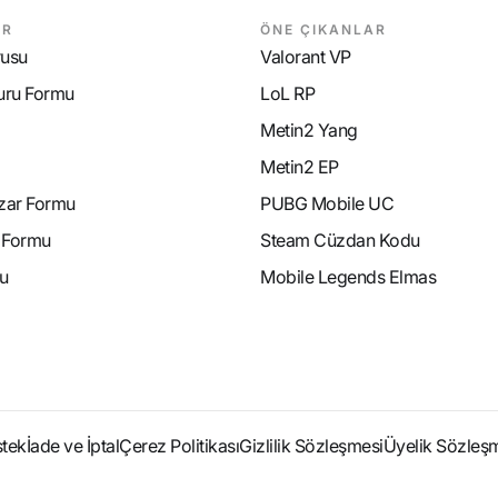
AR
ÖNE ÇIKANLAR
rusu
Valorant VP
uru Formu
LoL RP
Metin2 Yang
Metin2 EP
azar Formu
PUBG Mobile UC
e Formu
Steam Cüzdan Kodu
u
Mobile Legends Elmas
stek
İade ve İptal
Çerez Politikası
Gizlilik Sözleşmesi
Üyelik Sözleş