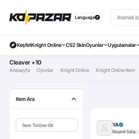
Language
Keşfet
Knight Online
CS2 Skin
Oyunlar
Uygulamalar
Cleaver +10
Anasayfa
Oyunlar
Knight Online
Knight Online Item
Item Ara
YA
Başarılı Satış :