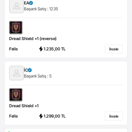
EA
Başarılı Satış :
1235
Dread Shield +1 (reverse)
Felis
1.235,00 TL
İncele
İC
Başarılı Satış :
5
Dread Shield +1
Felis
1.299,00 TL
İncele