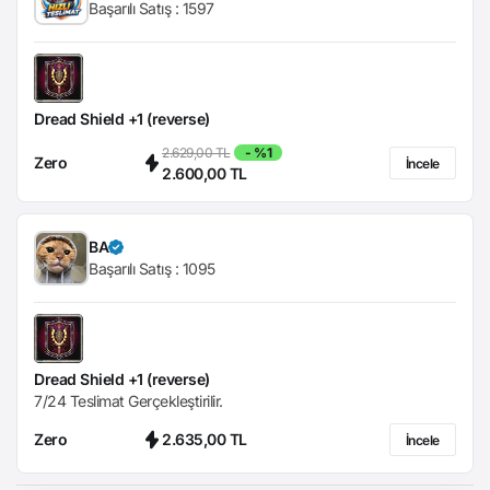
Başarılı Satış :
1597
Dread Shield +1 (reverse)
2.629,00 TL
- %1
Zero
İncele
2.600,00 TL
BA
Başarılı Satış :
1095
Dread Shield +1 (reverse)
7/24 Teslimat Gerçekleştirilir.
Zero
2.635,00 TL
İncele