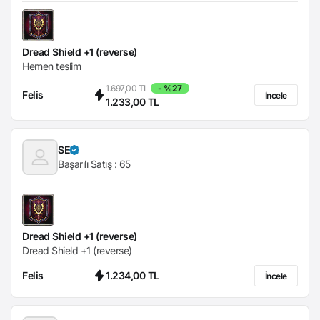
Dread Shield +1 (reverse)
Hemen teslim
1.697,00 TL
- %27
Felis
İncele
1.233,00 TL
SE
Başarılı Satış :
65
Dread Shield +1 (reverse)
Dread Shield +1 (reverse)
Felis
1.234,00 TL
İncele