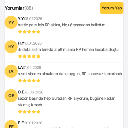
Yorumlar
(88)
Yorum Yap
Y.Y
08.07.2026
YY
battle pass için RP aldım, hiç uğraşmadan hallettim
H.Y
16.01.2026
HY
ilk defa aldım tereddüt ettim ama RP hemen hesaba düştü
I.A
01.04.2026
IA
resmi siteden almaktan daha uygun, RP sorunsuz tanımlandı
O.E
28.06.2026
OE
sezon başında hep buradan RP alıyorum, bugüne kadar
sıkıntı çıkmadı
E.E
20.01.2026
EE