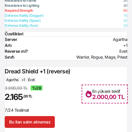
Resistance to Flame
30
Resistance to Lighting
30
Required Strength
90
Defense Ability (Dagger)
10
Defense Ability (Spear)
20
Defense Ability (Axe)
20
Özellikleri
Server
Agartha
Artı
+1
Reverse mi?
Evet
Sınıfı
Warrior, Rogue, Mage, Priest
Dread Shield +1 (reverse)
Agartha
+1
Evet
3.000,00 TL
%28
En yüksek teklif
2.165
2.000,00 TL
,00 TL
7/24 Teslimat
Bu ilan satın alınamaz