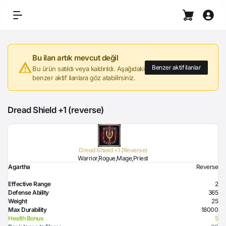
Bu ilan artık mevcut değil
Benzer aktif ilanlar
Bu ürün satıldı veya kaldırıldı. Aşağıdaki
benzer aktif ilanlara göz atabilirsiniz.
Dread Shield +1 (reverse)
Dread Shield +1 (Reverse)
Warrior,Rogue,Mage,Priest
Agartha
Reverse
Effective Range
2
Defense Ability
365
Weight
25
Max Durability
18000
Health Bonus
5