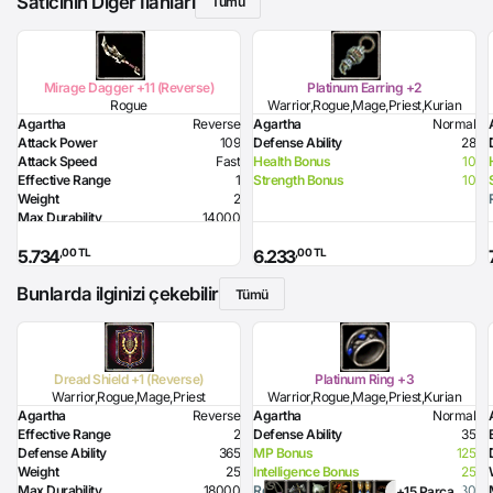
Satıcının Diğer İlanları
Tümü
Mirage Dagger +11 (Reverse)
Platinum Earring +2
Rogue
Warrior,Rogue,Mage,Priest,Kurian
Agartha
Reverse
Agartha
Normal
Attack Power
109
Defense Ability
28
Attack Speed
Fast
Health Bonus
10
Effective Range
1
Strength Bonus
10
Weight
2
Max Durability
14000
Poison Damage
90
,00 TL
,00 TL
5.734
6.233
Required Dexterity
194
Bunlarda ilginizi çekebilir
Tümü
Dread Shield +1 (Reverse)
Platinum Ring +3
Warrior,Rogue,Mage,Priest
Warrior,Rogue,Mage,Priest,Kurian
Agartha
Reverse
Agartha
Normal
Effective Range
2
Defense Ability
35
Defense Ability
365
MP Bonus
125
Weight
25
Intelligence Bonus
25
Max Durability
18000
Resistance to Magic
30
+15 Parça