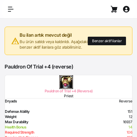
Bu ilan artık mevcut değil
Benzer aktif ilanlar
Bu ürün satıldı veya kaldırıldı. Aşağıdaki
benzer aktif ilanlara göz atabilirsiniz.
Pauldron Of Trial +4 (reverse)
Pauldron of Trial +4 (Reverse)
Priest
Dryads
Reverse
Defense Ability
151
Weight
12
Max Durability
16937
Health Bonus
14
Required Strength
106