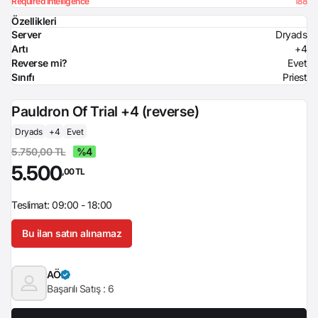
Required Intelligence
188
Özellikleri
Server
Dryads
Artı
+4
Reverse mi?
Evet
Sınıfı
Priest
Pauldron Of Trial +4 (reverse)
Dryads
+4
Evet
5.750,00 TL
%4
5.500
,00 TL
Teslimat: 09:00 - 18:00
Bu ilan satın alınamaz
AÖ
Başarılı Satış :
6