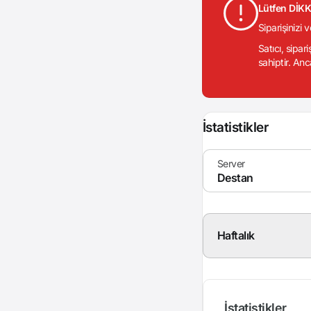
Lütfen DİK
Siparişinizi 
Satıcı, sipar
sahiptir. Anc
İstatistikler
Haftalık
İstatistikler