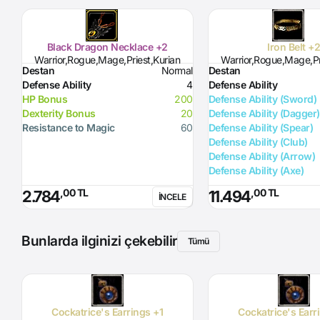
Black Dragon Necklace +2
Iron Belt +
Warrior,Rogue,Mage,Priest,Kurian
Warrior,Rogue,Mage,Pr
Destan
Normal
Destan
Defense Ability
4
Defense Ability
HP Bonus
200
Defense Ability (Sword)
Dexterity Bonus
20
Defense Ability (Dagger)
Resistance to Magic
60
Defense Ability (Spear)
Defense Ability (Club)
Defense Ability (Arrow)
Defense Ability (Axe)
,00 TL
,00 TL
2.784
11.494
İNCELE
Bunlarda ilginizi çekebilir
Tümü
Cockatrice's Earrings +1
Cockatrice's Earr