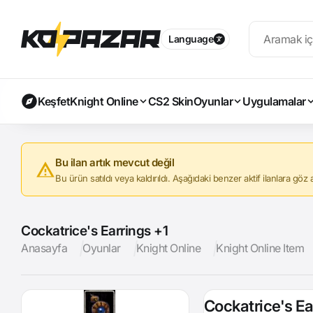
Language
Keşfet
Knight Online
CS2 Skin
Oyunlar
Uygulamalar
Bu ilan artık mevcut değil
Bu ürün satıldı veya kaldırıldı. Aşağıdaki benzer aktif ilanlara göz at
Cockatrice's Earrings +1
Anasayfa
Oyunlar
Knight Online
Knight Online Item
Cockatrice's Ea