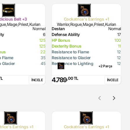
dicious Belt +3
Cockatrice's Earrings +1
gue,Mage,Priest,Kurian
Warrior,Rogue,Mage,Priest,Kurian
Normal
Destan
Normal
D
ity
6
Defense Ability
17
D
125
HP Bonus
100
H
125
Dexterity Bonus
11
D
nus
22
Resistance to Flame
12
R
o Flame
35
Resistance to Glacier
12
R
o Glacier
45
Resistance to Lighting
12
R
+2 Parça
TL
,00 TL
4.789
İNCELE
İNCELE
rice's Earrings +1
Cockatrice's Earrings +1