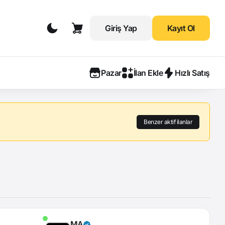
Giriş Yap
Kayıt Ol
Pazar
İlan Ekle
Hızlı Satış
Benzer aktif ilanlar
MA