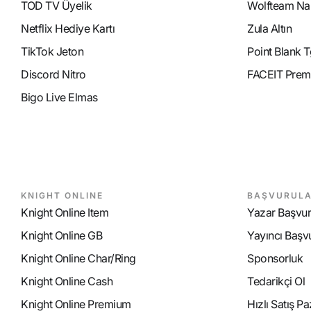
TOD TV Üyelik
Wolfteam Nak
Netflix Hediye Kartı
Zula Altın
TikTok Jeton
Point Blank T
Discord Nitro
FACEIT Prem
Bigo Live Elmas
KNIGHT ONLINE
BAŞVURUL
Knight Online Item
Yazar Başvu
Knight Online GB
Yayıncı Başv
Knight Online Char/Ring
Sponsorluk
Knight Online Cash
Tedarikçi Ol
Knight Online Premium
Hızlı Satış P