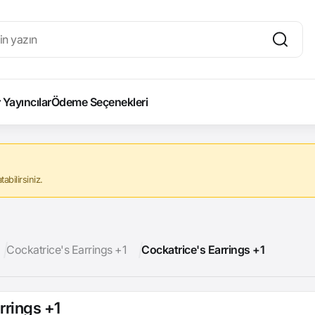
Yayıncılar
Ödeme Seçenekleri
abilirsiniz.
Cockatrice's Earrings +1
Cockatrice's Earrings +1
rrings +1