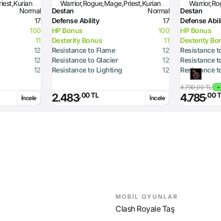
iest,Kurian
Warrior,Rogue,Mage,Priest,Kurian
Warrior,Ro
Normal
Destan
Normal
Destan
17
Defense Ability
17
Defense Abil
100
HP Bonus
100
HP Bonus
11
Dexterity Bonus
11
Dexterity Bo
12
Resistance to Flame
12
Resistance t
12
Resistance to Glacier
12
Resistance t
12
Resistance to Lighting
12
Resistance t
4.790,00 TL
-
,00 TL
,00 
2.483
4.785
İncele
İncele
MOBİL OYUNLAR
Clash Royale Taş