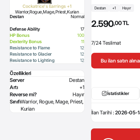
Cockatrice's Earrings +1
Destan
+1
Hayır
Warrior,Rogue,Mage,Priest,Kurian
Destan
Normal
2.590
,00 TL
Defense Ability
17
HP Bonus
100
Dexterity Bonus
11
7/24 Teslimat
Resistance to Flame
12
Resistance to Glacier
12
Bu ilan satın alı
Resistance to Lighting
12
Özellikleri
Server
Destan
Artı
+1
İstatistikler
Reverse mi?
Hayır
Sınıfı
Warrior, Rogue, Mage, Priest,
Kurian
İlan Tarihi :
2026-05-1