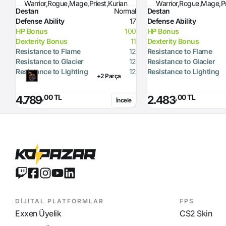
Warrior,Rogue,Mage,Priest,Kurian
Warrior,Rogue,Mage,Pr
Destan
Normal
Destan
Defense Ability
17
Defense Ability
HP Bonus
100
HP Bonus
Dexterity Bonus
11
Dexterity Bonus
Resistance to Flame
12
Resistance to Flame
Resistance to Glacier
12
Resistance to Glacier
Resistance to Lighting
12
Resistance to Lighting
+2 Parça
,00 TL
,00 TL
4.789
2.483
İncele
DİJİTAL PLATFORMLAR
FPS
Exxen Üyelik
CS2 Skin