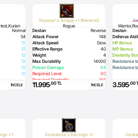
2
Kopazar's Azagai +1 (Reverse)
Ju
iest,Kurian
Rogue
Warrior,Ro
Normal
Destan
Reverse
Destan
54
Attack Power
148
Defense Abil
12
Attack Speed
Slow
HP Bonus
12
Effective Range
40
MP Bonus
12
Weight
4
Dexterity Bo
12
Max Durability
14000
Resistance t
12
Poison Damage
84
Resistance t
12
Required Level
80
Required Dexterity
166
,00 TL
,00 
11.995
3.595
İNCELE
İNCELE
ings +1
Cockatrice's Earrings +1
Cockat