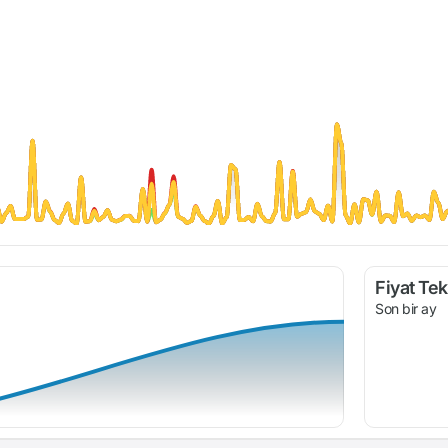
Fiyat Tekl
Son bir ay