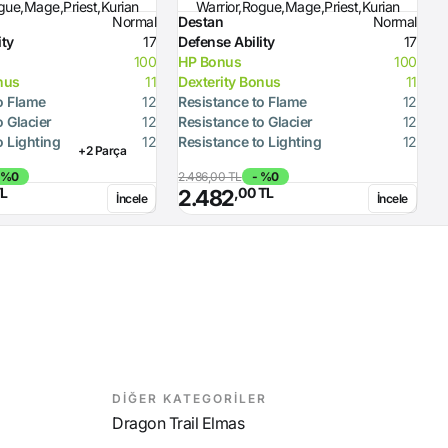
gue,Mage,Priest,Kurian
Warrior,Rogue,Mage,Priest,Kurian
Normal
Destan
Normal
D
ity
17
Defense Ability
17
D
100
HP Bonus
100
H
nus
11
Dexterity Bonus
11
D
o Flame
12
Resistance to Flame
12
R
o Glacier
12
Resistance to Glacier
12
R
o Lighting
12
Resistance to Lighting
12
R
+2 Parça
 %0
2.486,00 TL
- %0
TL
,00 TL
2.482
İncele
İncele
DİĞER KATEGORİLER
Dragon Trail Elmas