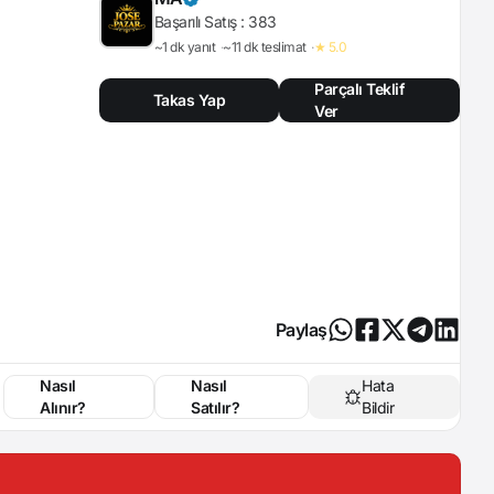
Başarılı Satış :
383
~1 dk yanıt
~11 dk teslimat
★ 5.0
Parçalı Teklif
Takas Yap
Ver
Paylaş
Nasıl
Nasıl
Hata
Alınır?
Satılır?
Bildir