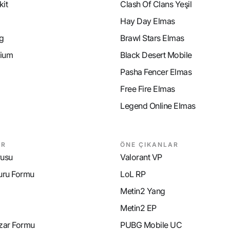
it
Clash Of Clans Yeşil
Hay Day Elmas
g
Brawl Stars Elmas
ium
Black Desert Mobile
Pasha Fencer Elmas
Free Fire Elmas
Legend Online Elmas
AR
ÖNE ÇIKANLAR
rusu
Valorant VP
uru Formu
LoL RP
Metin2 Yang
Metin2 EP
azar Formu
PUBG Mobile UC