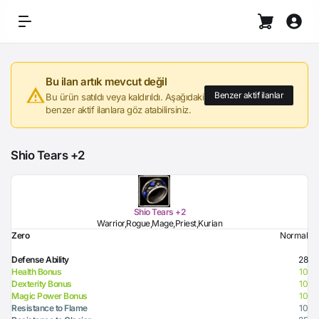
Bu ilan artık mevcut değil
Benzer aktif ilanlar
Bu ürün satıldı veya kaldırıldı. Aşağıdaki
benzer aktif ilanlara göz atabilirsiniz.
Shio Tears +2
Shio Tears +2
Warrior,Rogue,Mage,Priest,Kurian
Zero
Normal
Defense Ability
28
Health Bonus
10
Dexterity Bonus
10
Magic Power Bonus
10
Resistance to Flame
10