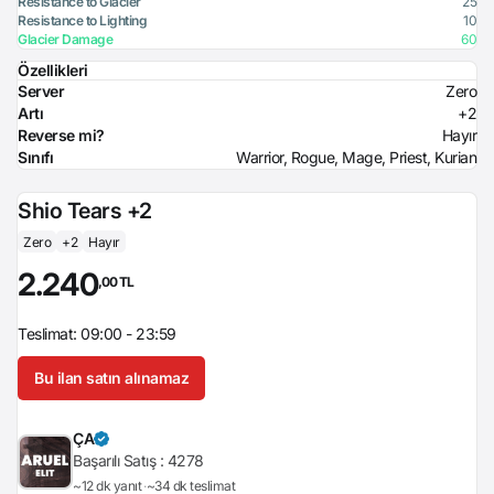
Resistance to Glacier
25
Resistance to Lighting
10
Glacier Damage
60
Özellikleri
Server
Zero
Artı
+2
Reverse mi?
Hayır
Sınıfı
Warrior, Rogue, Mage, Priest, Kurian
Shio Tears +2
Zero
+2
Hayır
2.240
,00 TL
Teslimat: 09:00 - 23:59
Bu ilan satın alınamaz
ÇA
Başarılı Satış :
4278
~12 dk yanıt
~34 dk teslimat