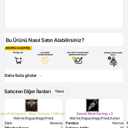
Bu Ürünü Nasıl Satın Alabilirsiniz?
Daha fazla göster
Satıcının Diğer İlanları
Tümü
uler of the legend - Black Tortoise +1 (Reverse)
Secret Silver Earring +3
Warrior,Rogue,Mage,Priest
Warrior,Rogue,Mage,Priest,Kurian
Zero
Reverse
Pandora
Normal
Effective Range
2
Defense Ability
35