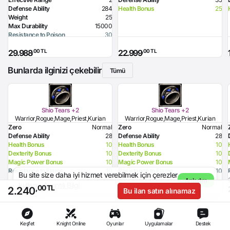
Defense Ability
284
Health Bonus
25
Weight
25
Max Durability
15000
Resistance to Poison
30
Resistance to Flame
30
,00 TL
,00 TL
29.988
22.999
Resistance to Glacier
30
Resistance to Lighting
30
Bunlarda ilginizi çekebilir
Resistance to Magic
30
Tümü
Required Level
70
Required Strength
91
Defense Ability (Sword)
30
Defense Ability (Dagger)
25
Shio Tears +2
Shio Tears +2
Defense Ability (Spear)
30
Warrior,Rogue,Mage,Priest,Kurian
Warrior,Rogue,Mage,Priest,Kurian
Defense Ability (Club)
30
Zero
Normal
Zero
Normal
Defense Ability (Axe)
30
Defense Ability
28
Defense Ability
28
Health Bonus
10
Health Bonus
10
Dexterity Bonus
10
Dexterity Bonus
10
Magic Power Bonus
10
Magic Power Bonus
10
Resistance to Flame
10
Resistance to Flame
10
Bu site size daha iyi hizmet verebilmek için çerezler
Resistance to Glacier
25
Resistance to Glacier
25
Anladım
kullanır.
Ayrıntılı Bilgi
,00 TL
,00 TL
,00 TL
2.398
2.399
Resistance to Lighting
10
Resistance to Lighting
10
2.240
Bu ilan satın alınamaz
Glacier Damage
60
Glacier Damage
60
Keşfet
Knight Online
Oyunlar
Uygulamalar
Destek