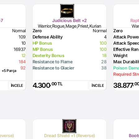
+7
Judicious Belt +2
Rapt
Warrior,Rogue,Mage,Priest,Kurian
Warr
Normal
Zero
Normal
Zero
109
Defense Ability
4
Attack Powe
10
HP Bonus
100
Attack Spee
16937
MP Bonus
100
Effective Ra
12
Dexterity Bonus
18
Weight
184
Resistance to Flame
28
Max Durabili
92
Resistance to Glacier
38
Poison Dam
+5 Parça
Required St
,00 TL
,0
4.300
38.877
İNCELE
İNCELE
everse)
Dread Shield +1 (Reverse)
Boots