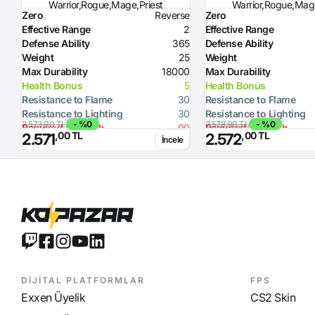
Warrior,Rogue,Mage,Priest
Warrior,Rogue,Mage
Zero
Reverse
Zero
Effective Range
2
Effective Range
Defense Ability
365
Defense Ability
Weight
25
Weight
Max Durability
18000
Max Durability
Health Bonus
5
Health Bonus
Resistance to Flame
30
Resistance to Flame
Resistance to Lighting
30
Resistance to Lighting
2.573,00 TL
- %0
2.578,00 TL
- %0
Required Strength
90
Required Strength
,00 TL
,00 TL
2.571
2.572
İncele
Defense Ability (Dagger)
10
Defense Ability (Dagger)
Defense Ability (Spear)
20
Defense Ability (Spear)
Defense Ability (Axe)
20
Defense Ability (Axe)
DİJİTAL PLATFORMLAR
FPS
Exxen Üyelik
CS2 Skin