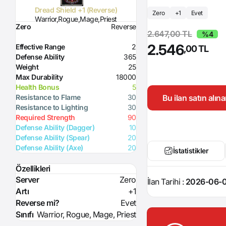
Dread Shield +1 (Reverse)
Zero
+1
Evet
Warrior,Rogue,Mage,Priest
Zero
Reverse
2.647,00 TL
%4
2.546
Effective Range
2
,00 TL
Defense Ability
365
Weight
25
Max Durability
18000
Health Bonus
5
Bu ilan satın alı
Resistance to Flame
30
Resistance to Lighting
30
Required Strength
90
Defense Ability (Dagger)
10
Defense Ability (Spear)
20
Defense Ability (Axe)
20
İstatistikler
Özellikleri
Server
Zero
İlan Tarihi :
2026-06-0
Artı
+1
Reverse mi?
Evet
Sınıfı
Warrior, Rogue, Mage, Priest