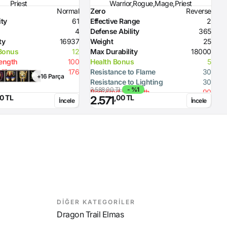
Priest
Warrior,Rogue,Mage,Priest
Normal
Zero
Reverse
Z
ity
61
Effective Range
2
A
4
Defense Ability
365
A
ty
16937
Weight
25
E
 Bonus
12
Max Durability
18000
W
rength
100
Health Bonus
5
M
elligence
176
Resistance to Flame
30
S
+16 Parça
Resistance to Lighting
30
F
2.588,00 TL
- %1
Required Strength
90
R
0 TL
,00 TL
2.571
İncele
İncele
Defense Ability (Dagger)
10
R
Defense Ability (Spear)
20
D
Defense Ability (Axe)
20
D
DİĞER KATEGORİLER
Dragon Trail Elmas