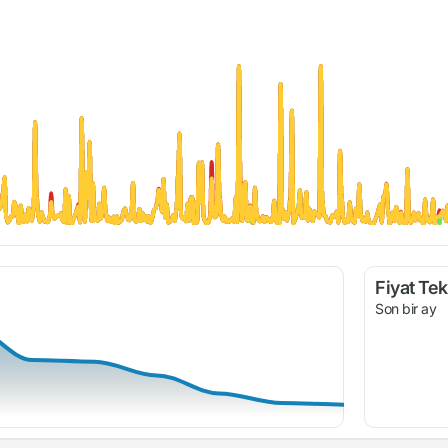
Fiyat Tekl
Son bir ay