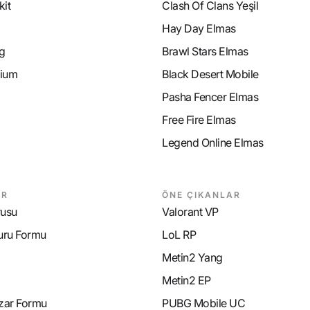
it
Clash Of Clans Yeşil
Hay Day Elmas
g
Brawl Stars Elmas
ium
Black Desert Mobile
Pasha Fencer Elmas
Free Fire Elmas
Legend Online Elmas
AR
ÖNE ÇIKANLAR
rusu
Valorant VP
uru Formu
LoL RP
Metin2 Yang
Metin2 EP
azar Formu
PUBG Mobile UC