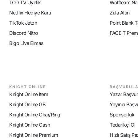
TOD TV Üyelik
Wolfteam Nak
Netflix Hediye Kartı
Zula Altın
TikTok Jeton
Point Blank T
Discord Nitro
FACEIT Prem
Bigo Live Elmas
KNIGHT ONLINE
BAŞVURUL
Knight Online Item
Yazar Başvu
Knight Online GB
Yayıncı Başv
Knight Online Char/Ring
Sponsorluk
Knight Online Cash
Tedarikçi Ol
Knight Online Premium
Hızlı Satış P