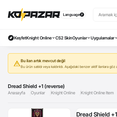
Language
Keşfet
Knight Online
CS2 Skin
Oyunlar
Uygulamalar
Bu ilan artık mevcut değil
Bu ürün satıldı veya kaldırıldı. Aşağıdaki benzer aktif ilanlara göz at
Dread Shield +1 (reverse)
Anasayfa
Oyunlar
Knight Online
Knight Online Item
Dread Shield +1