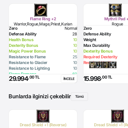
Flame Ring +2
Mythril Pad 
Warrior,Rogue,Mage,Priest,Kurian
Rogue
Zero
Normal
Zero
Defense Ability
28
Defense Ability
Health Bonus
10
Weight
Dexterity Bonus
10
Max Durability
Magic Power Bonus
10
Dexterity Bonus
Resistance to Flame
25
Required Dexterity
Resistance to Glacier
10
Required Health
Resistance to Lighting
10
Flame Damage
60
,00 TL
,00 TL
29.994
15.998
İNCELE
Bunlarda ilginizi çekebilir
Tümü
Dread Shield +1 (Reverse)
Dread Shield +1 (R