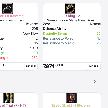
or +11 (Reverse)
Elf Ring +2
ior,Priest,Kurian
Warrior,Rogue,Mage,Priest,Kurian
Reverse
Zero
Normal
Z
r
205
Defense Ability
4
A
d
Very Slow
Dexterity Bonus
20
A
nge
2
Resistance to Poison
15
E
15
Resistance to Magic
25
W
ty
16000
M
age
90
P
rength
232
R
0 TL
,00 TL
7.974
İNCELE
İNCELE
 of Trial +7 (INT)
Dread Shield +1 (Reverse)