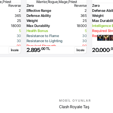
,Priest
Warrior,Rogue,Mage,Priest
Reverse
Zero
Reverse
Zero
2
Effective Range
2
Defense Abil
365
Defense Ability
365
Weight
25
Weight
25
Max Durabili
18000
Max Durability
18000
Intelligence
5
Health Bonus
5
Required St
30
Resistance to Flame
30
Required Int
30
Resistance to Lighting
30
90
Required Strength
90
,00 TL
,0
2.895
20.000
İncele
İncele
10
Defense Ability (Dagger)
10
20
Defense Ability (Spear)
20
20
Defense Ability (Axe)
20
MOBİL OYUNLAR
Clash Royale Taş