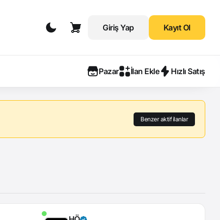
Giriş Yap
Kayıt Ol
Pazar
İlan Ekle
Hızlı Satış
Benzer aktif ilanlar
HÖ