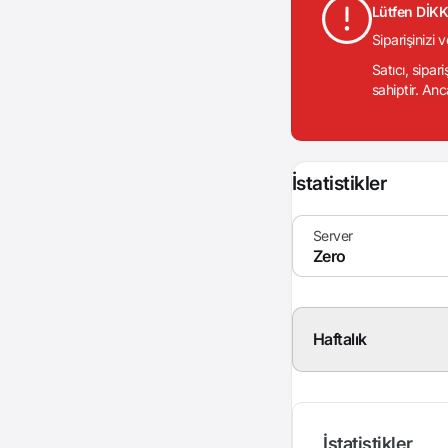
Lütfen DİK
Siparişinizi 
Satıcı, sipar
sahiptir. Anc
İstatistikler
Haftalık
İstatistikler