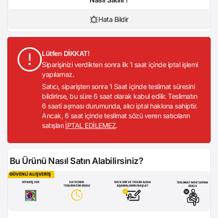
Hata Bildir
Lütfen DİKKAT!
Siparişinizi verdikten sonra ilk 1 saat içinde iptal işlemi
yapılamaz.
Satıcı, siparişten sonra 1 Saat içinde teslimat süresini
bildirirse, bu süre 6 saat olarak kabul edilir. Teslimatın
6 saati aşması durumunda, alıcı iptal hakkına sahiptir.
Ancak, 6 saat içinde teslimat sözü veren satıcıların
satışları
İPTAL EDİLEMEZ
.
Bu Ürünü Nasıl Satın Alabilirsiniz?