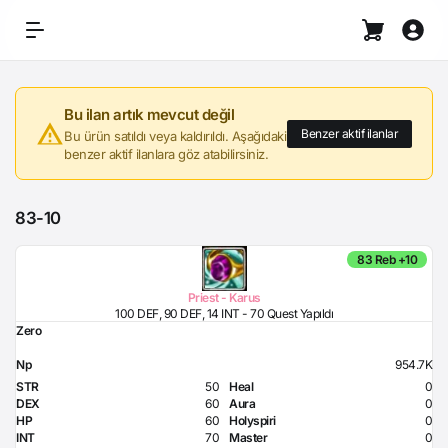
Bu ilan artık mevcut değil
Benzer aktif ilanlar
Bu ürün satıldı veya kaldırıldı. Aşağıdaki
benzer aktif ilanlara göz atabilirsiniz.
83-10
83 Reb +10
Priest - Karus
100 DEF, 90 DEF, 14 INT - 70 Quest Yapıldı
Zero
Np
954.7K
STR
50
Heal
0
DEX
60
Aura
0
HP
60
Holyspiri
0
INT
70
Master
0