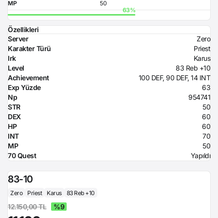
MP
50
Özellikleri
Server
Zero
Karakter Türü
Priest
Irk
Karus
Level
83 Reb +10
Achievement
100 DEF, 90 DEF, 14 INT
Exp Yüzde
63
Np
954741
STR
50
DEX
60
HP
60
INT
70
MP
50
70 Quest
Yapıldı
83-10
Zero
Priest
Karus
83 Reb +10
12.150,00 TL
%9