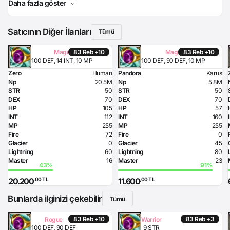
Daha fazla göster
Satıcının Diğer İlanları
Tümü
83 Reb +10
83 Reb +10
Mage
Mage
100 DEF, 14 INT, 10 MP
100 DEF, 90 DEF, 10 MP
Zero
Human
Pandora
Karus
Np
20.5M
Np
5.8M
STR
50
STR
50
DEX
70
DEX
70
HP
105
HP
57
INT
112
INT
160
MP
255
MP
255
Fire
72
Fire
0
Glacier
0
Glacier
45
Lightning
60
Lightning
80
Master
16
Master
23
,00 TL
,00 TL
20.200
11.600
Bunlarda ilginizi çekebilir
Tümü
83 Reb +10
83 Reb +3
Rogue
Warrior
100 DEF, 90 DEF
9 STR