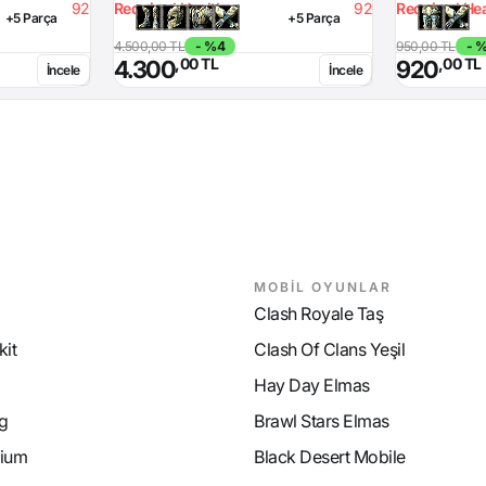
92
Required Health
92
Required Hea
+5 Parça
+5 Parça
4.500,00 TL
- %4
950,00 TL
- 
,00 TL
,00 TL
4.300
920
İncele
İncele
MOBİL OYUNLAR
Clash Royale Taş
it
Clash Of Clans Yeşil
Hay Day Elmas
g
Brawl Stars Elmas
ium
Black Desert Mobile