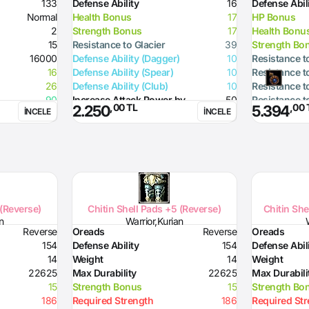
133
Defense Ability
16
Defense Abil
Normal
Health Bonus
17
HP Bonus
2
Strength Bonus
17
Health Bonu
15
Resistance to Glacier
39
Strength Bo
16000
Defense Ability (Dagger)
10
Resistance t
16
Defense Ability (Spear)
10
Resistance t
26
Defense Ability (Club)
10
Resistance t
90
Increase Attack Power by
50
Resistance t
,00 TL
,00 
2.250
5.394
İNCELE
İNCELE
210
90
 (Reverse)
Chitin Shell Pads +5 (Reverse)
Chitin She
n
Warrior,Kurian
Reverse
Oreads
Reverse
Oreads
154
Defense Ability
154
Defense Abil
14
Weight
14
Weight
22625
Max Durability
22625
Max Durabili
15
Strength Bonus
15
Strength Bo
186
Required Strength
186
Required St