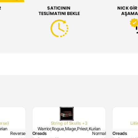
erse)
String of Skulls +3
Lill
urian
Warrior,Rogue,Mage,Priest,Kurian
Reverse
Oreads
Normal
Oreads