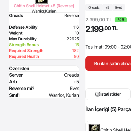
Chitin Shell Helmet +5 (Reverse)
Oreads
+5
Evet
Warrior,Kurian
Oreads
Reverse
2.399,00 TL
%8
2.199
Defense Ability
116
,00 TL
Weight
10
Max Durability
22625
Strength Bonus
15
Teslimat: 09:00 - 02:0
Required Strength
182
Required Health
90
Bu ilan satın alı
Özellikleri
Server
Oreads
Artı
+5
Reverse mi?
Evet
İstatistikler
Sınıfı
Warrior, Kurian
İlan İçeriği (5) Parça
Chitin Shell He