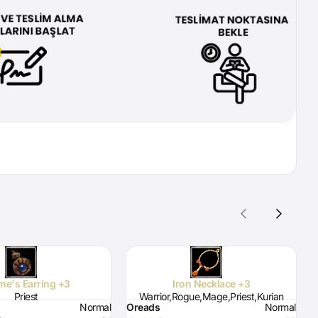
ime's Earring +3
Iron Necklace +3
Holy
Priest
Warrior,Rogue,Mage,Priest,Kurian
Normal
Oreads
Normal
O