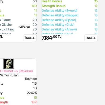
ity
21
Health Bonus
35
D
140
Strength Bonus
12
W
s
11
Defense Ability (Sword)
13
M
nus
11
Defense Ability (Dagger)
13
S
o Flame
20
Defense Ability (Spear)
13
R
o Glacier
20
Defense Ability (Club)
13
R
+2 Parça
o Lighting
20
Defense Ability (Arrow)
13
R
o Magic
40
Defense Ability (Axe)
13
TL
,00 TL
7.184
İNCELE
İNCELE
ll Helmet +5 (Reverse)
Warrior,Kurian
Reverse
ity
116
10
ty
22625
nus
15
rength
182