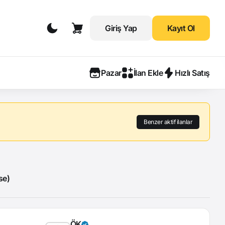
Giriş Yap
Kayıt Ol
Pazar
İlan Ekle
Hızlı Satış
Benzer aktif ilanlar
se)
ÖK