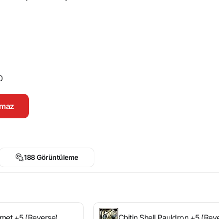
0
namaz
188 Görüntüleme
lmet +5 (Reverse)
Chitin Shell Pauldron +5 (Rev