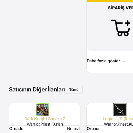
Daha fazla göster
Satıcının Diğer İlanları
Tümü
Dark Knight Spear +7
Lugias +11 (Rev
Warrior,Priest,Kurian
Warrior,Priest,K
Oreads
Normal
Oreads