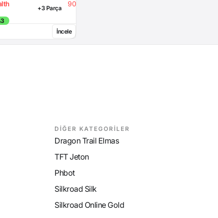
lth
90
+3 Parça
%3
İncele
DİĞER KATEGORİLER
Dragon Trail Elmas
TFT Jeton
Phbot
Silkroad Silk
Silkroad Online Gold