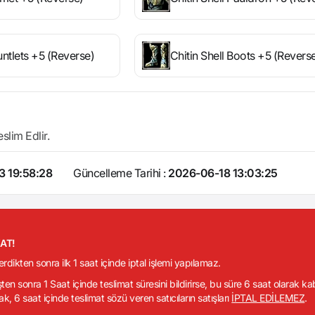
untlets +5 (Reverse)
Chitin Shell Boots +5 (Revers
lim Edlir.
3 19:58:28
Güncelleme Tarihi :
2026-06-18 13:03:25
KAT!
verdikten sonra ilk 1 saat içinde iptal işlemi yapılamaz.
işten sonra 1 Saat içinde teslimat süresini bildirirse, bu süre 6 saat olarak k
ak, 6 saat içinde teslimat sözü veren satıcıların satışları
İPTAL EDİLEMEZ
.