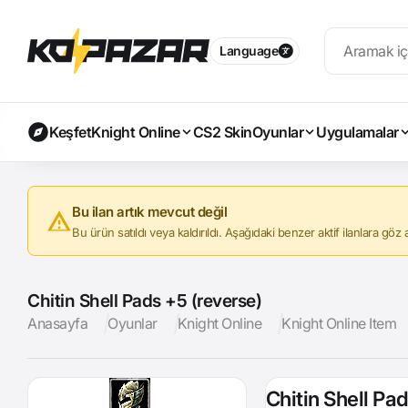
Language
Keşfet
Knight Online
CS2 Skin
Oyunlar
Uygulamalar
Bu ilan artık mevcut değil
Bu ürün satıldı veya kaldırıldı. Aşağıdaki benzer aktif ilanlara göz at
Chitin Shell Pads +5 (reverse)
Anasayfa
Oyunlar
Knight Online
Knight Online Item
Chitin Shell Pa