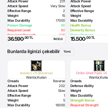
Attack Power
201
Attack Power
Attack Speed
Very Slow
Attack Speed
Effective Range
2
Effective Range
Weight
15
Weight
Max Durability
17000
Max Durability
Poison Damage
96
Health Bonus
Required Level
80
Dexterity Bonus
Required Strength
226
Flame Damage
,00 TL
,00 TL
36.590
15.500
İNCELE
Skill
Attack Hour 2% probability
Required Strength
Option
before Splash
Required Health
Note
Curse effect from +7: Inflict splash
Bunlarda ilginizi çekebilir
Tümü
damage on nearby enemies
Avedon +11 (Reverse)
Chitin Shell Pads +5
Warrior,Kurian
Warrior,Kuria
Oreads
Reverse
Oreads
Attack Power
202
Defense Ability
Attack Speed
Slow
Weight
Effective Range
1
Max Durability
Weight
5
Strength Bonus
Max Durability
16000
Required Strength