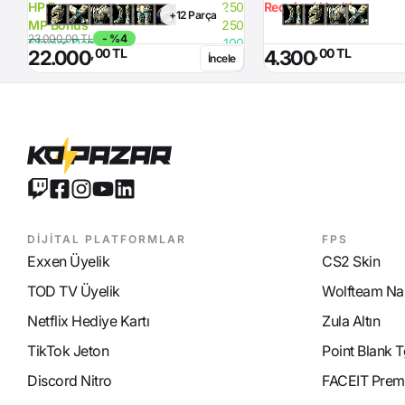
HP Bonus
250
Required Health
+12 Parça
MP Bonus
250
23.000,00 TL
- %4
Glacier Damage
100
,00 TL
,00 TL
22.000
4.300
İncele
Required Strength
220
Required Health
80
DİJİTAL PLATFORMLAR
FPS
Exxen Üyelik
CS2 Skin
TOD TV Üyelik
Wolfteam Nak
Netflix Hediye Kartı
Zula Altın
TikTok Jeton
Point Blank T
Discord Nitro
FACEIT Prem