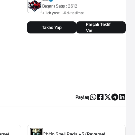
Başarılı Satış :
2612
< 1 dk yanıt
~6 dk teslimat
Parçalı Teklif
Takas Yap
Ver
Paylaş
erse)
Chitin Shell Pads +5 (Reverse)